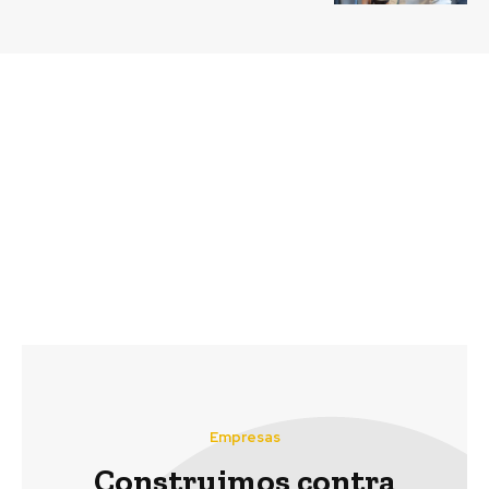
Previous article
Next article
Endeavor y Rio Tinto
BASF lanza la
apoyan innovadoras
convocatoria Conectar
soluciones para
para Transformar y
combatir el COVID-19
seleccionará proyectos
dentro de la industria
sociales y ambientales
minera