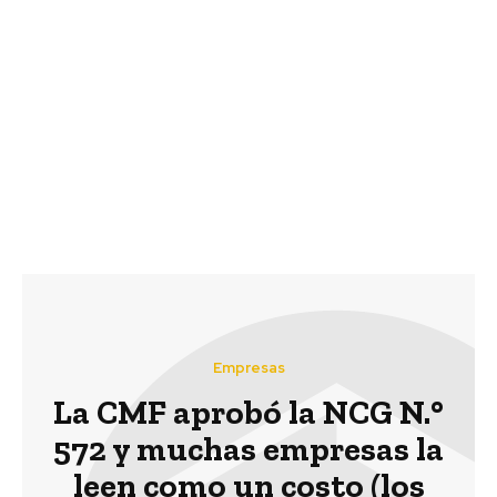
Previous article
Next article
500 emprendedores de
F4F: sistema productivo
la región se reunieron
puede evitar emisiones
en 4°Encuentro
de más de 40 kg de CO2
Regional del
eq por cada kg de
Ecosistema Los Lagos
proteína producida