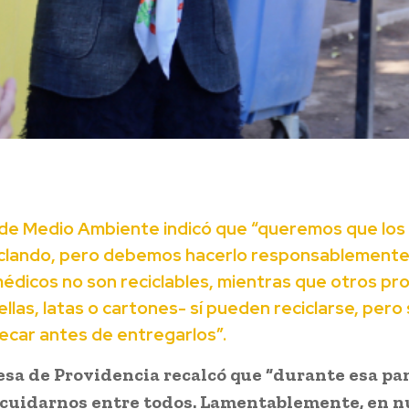
r de Medio Ambiente indicó que “queremos que los 
iclando, pero debemos hacerlo responsablemente:
édicos no son reciclables, mientras que otros pr
llas, latas o cartones- sí pueden reciclarse, pero
secar antes de entregarlos”.
esa de Providencia recalcó que “durante esa p
cuidarnos entre todos. Lamentablemente, en n