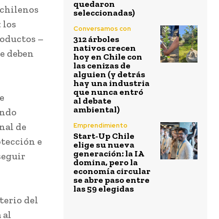
quedaron
 chilenos
seleccionadas)
 los
Conversamos con
roductos –
312 árboles
nativos crecen
se deben
hoy en Chile con
las cenizas de
alguien (y detrás
hay una industria
que nunca entró
e
al debate
ambiental)
undo
nal de
Emprendimiento
Start-Up Chile
otección e
elige su nueva
generación: la IA
seguir
domina, pero la
economía circular
se abre paso entre
las 59 elegidas
terio del
 al