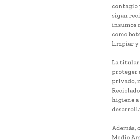
contagio 
sigan rec
insumos m
como botel
limpiar y 
La titula
proteger 
privado, 
Reciclado
higiene a
desarroll
Además, c
Medio Amb