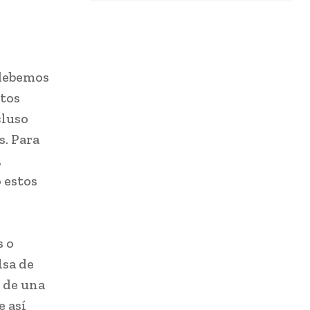
 debemos
tos
cluso
s. Para
,
 estos
s o
lsa de
r de una
e así