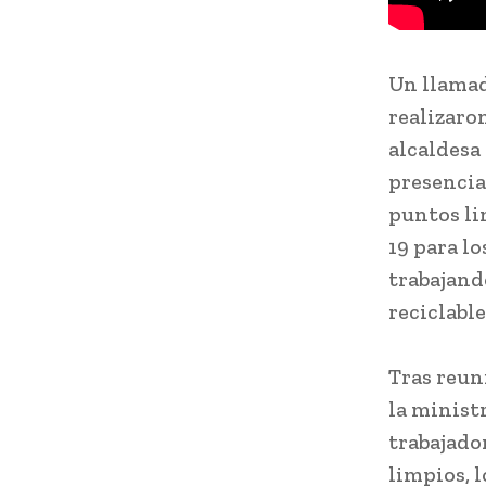
Un llamad
realizaro
alcaldesa
presencia
puntos li
19 para lo
trabajand
reciclable
Tras reun
la minist
trabajado
limpios, 