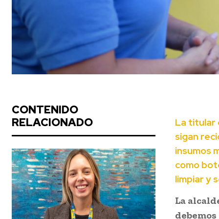
CONTENIDO
RELACIONADO
La titula
sigan rec
insumos m
como bote
limpiar y 
La alcald
debemos 