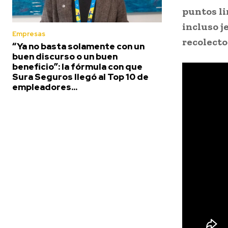
puntos l
incluso j
Empresas
recolecto
“Ya no basta solamente con un
buen discurso o un buen
beneficio”: la fórmula con que
Sura Seguros llegó al Top 10 de
empleadores...