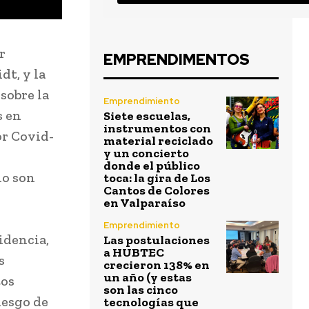
r
EMPRENDIMENTOS
dt, y la
sobre la
Emprendimiento
s en
Siete escuelas,
instrumentos con
or Covid-
material reciclado
y un concierto
donde el público
no son
toca: la gira de Los
Cantos de Colores
en Valparaíso
Emprendimiento
idencia,
Las postulaciones
a HUBTEC
s
crecieron 138% en
un año (y estas
tos
son las cinco
iesgo de
tecnologías que