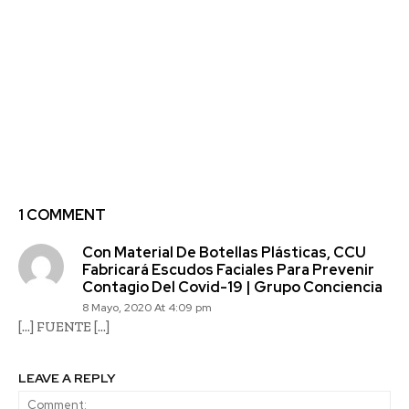
Previous article
Next article
Love Beauty & Planet:
Mercado Libre y Asech
Marca de cosméticos
abren convocatoria a
sustentable de
Emprender con
Unilever que llega a
Impacto: ciclo de
Chile
formación online para
los que quieren cambiar
el mundo
1 COMMENT
Con Material De Botellas Plásticas, CCU
Fabricará Escudos Faciales Para Prevenir
Contagio Del Covid-19 | Grupo Conciencia
8 Mayo, 2020 At 4:09 pm
[…] FUENTE […]
LEAVE A REPLY