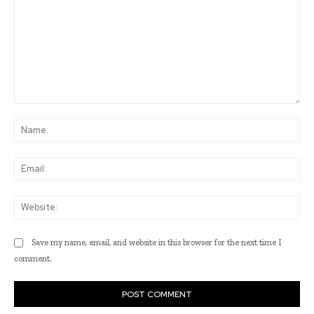
Comment:
Na
Ema
Web
Save my name, email, and website in this browser for the next time I
comment.