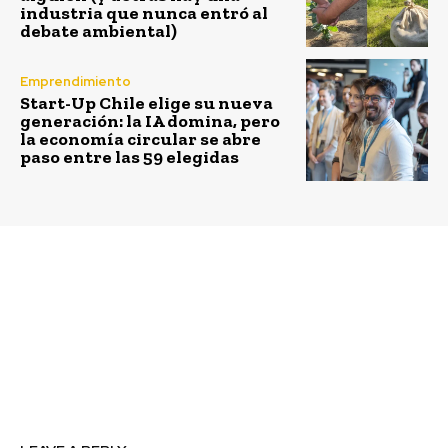
industria que nunca entró al
debate ambiental)
Emprendimiento
Start-Up Chile elige su nueva
generación: la IA domina, pero
la economía circular se abre
paso entre las 59 elegidas
Previous article
Next article
Con hasta $6 millones,
Viña Concha y Toro: 1ª
Fondo Crece de
empresa
Sercotec abre las
Latinoamericana en
postulaciones a
tener metas de
emprendedores
reducción de emisiones
basadas en ciencia