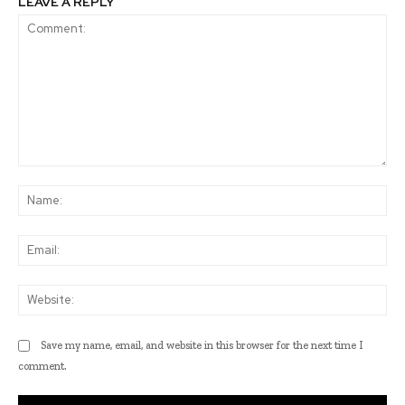
LEAVE A REPLY
Comment:
Na
Ema
Web
Save my name, email, and website in this browser for the next time I
comment.