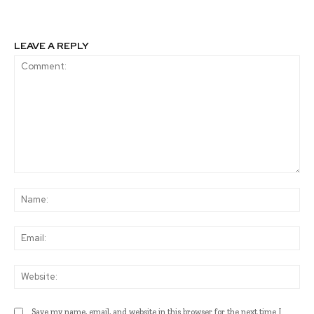
CHILE 2018
LEAVE A REPLY
Comment:
Na
Ema
Web
Save my name, email, and website in this browser for the next time I