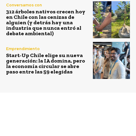
Conversamos con
312 árboles nativos crecen hoy
en Chile con las cenizas de
alguien (y detrás hay una
industria que nunca entró al
debate ambiental)
Emprendimiento
Start-Up Chile elige su nueva
generación: la IA domina, pero
la economía circular se abre
paso entre las 59 elegidas
Previous article
Next article
Con un llamado a lograr
Que nuestros pulmones
un packaging
azules puedan respirar
sustentable se dio
inicio a Expo LatinPack