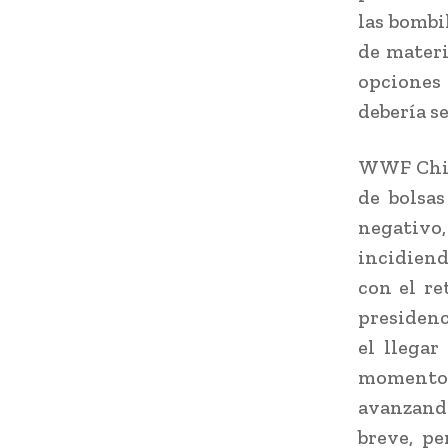
las bombil
de materi
opciones 
debería s
WWF Chile
de bolsa
negativo
incidiend
con el re
presidenc
el llegar
momento 
avanzando
breve, pe