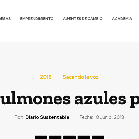
RESAS
EMPRENDIMIENTO
AGENTES DE CAMBIO
ACADEMIA
2018
Sacando la voz
ulmones azules 
Por:
Diario Sustentable
Fecha:
8 Junio, 2018