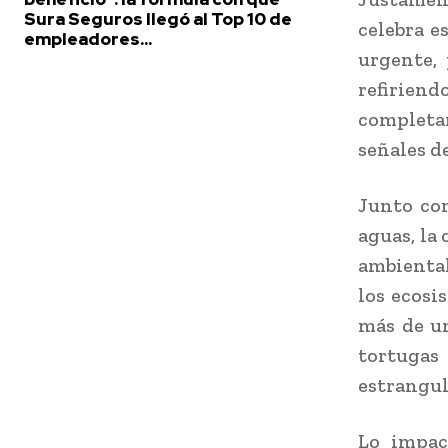
Sura Seguros llegó al Top 10 de
celebra e
empleadores...
urgente, 
refirien
completa
señales d
Junto con
aguas, la
ambiental
los ecosi
más de u
tortugas
estrangu
Lo impac