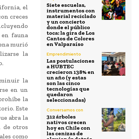
Siete escuelas,
fornia, el
instrumentos con
con creces
material reciclado
y un concierto
incluyendo
donde el público
toca: la gira de Los
o en fauna
Cantos de Colores
lena murió
en Valparaíso
izarse la
Emprendimiento
Las postulaciones
o.
a HUBTEC
crecieron 138% en
un año (y estas
minuir la
son las cinco
tecnologías que
irse en un
quedaron
prohíbe la
seleccionadas)
torio. Este
Conversamos con
312 árboles
ue abra la
nativos crecen
n de otros
hoy en Chile con
las cenizas de
tales como