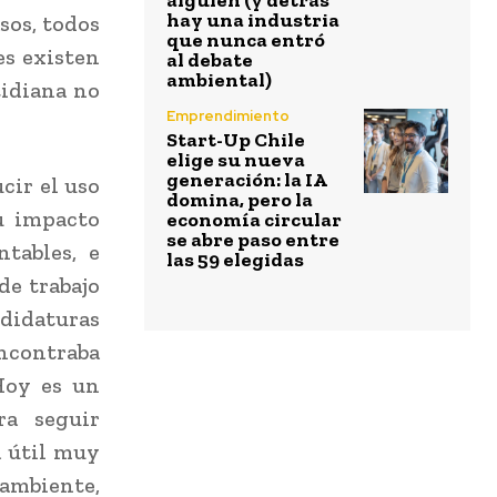
alguien (y detrás
hay una industria
asos, todos
que nunca entró
es existen
al debate
ambiental)
tidiana no
Emprendimiento
Start-Up Chile
elige su nueva
generación: la IA
cir el uso
domina, pero la
u impacto
economía circular
se abre paso entre
tables, e
las 59 elegidas
de trabajo
ndidaturas
encontraba
 Hoy es un
ra seguir
a útil muy
 ambiente,