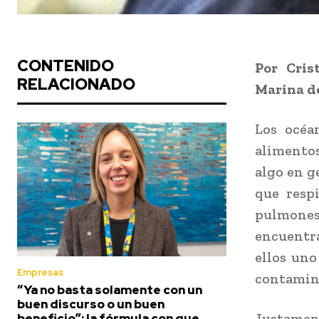
CONTENIDO
Por Cris
RELACIONADO
Marina d
Los océa
alimentos
algo en g
que resp
pulmone
encuentr
ellos uno
Empresas
contamin
“Ya no basta solamente con un
buen discurso o un buen
Justamen
beneficio”: la fórmula con que