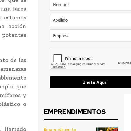
 una tarea
os estamos
na acción
 potentes
nto de las
s amenazas
rablemente
Únete Aquí
emplo, que
míferos y
lástico o
EMPRENDIMENTOS
l llamado
Emprendimiento