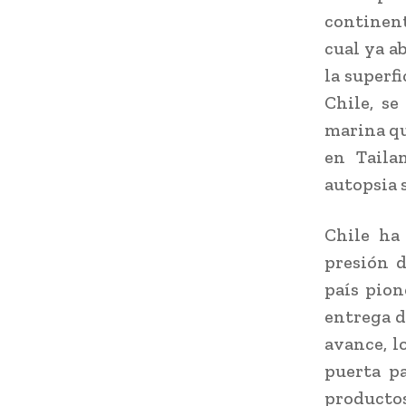
continent
cual ya a
la superf
Chile, se
marina qu
en Taila
autopsia 
Chile ha
presión d
país pion
entrega de
avance, l
puerta pa
productos