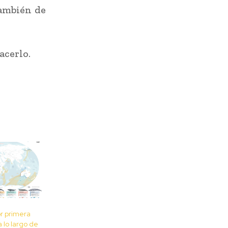
también de
acerlo.
r primera
a lo largo de