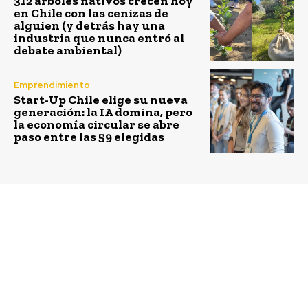
312 árboles nativos crecen hoy
en Chile con las cenizas de
alguien (y detrás hay una
industria que nunca entró al
debate ambiental)
Emprendimiento
Start-Up Chile elige su nueva
generación: la IA domina, pero
la economía circular se abre
paso entre las 59 elegidas
Previous article
Next article
Equipos en
Programa del
competencia iniciaron
Ministerio de Energía
construcción de
Mi Hogar Eficiente
viviendas para Villa
llegará a Juan
Solar
Fernández