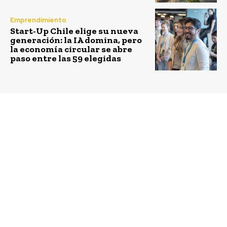
Emprendimiento
Start-Up Chile elige su nueva
generación: la IA domina, pero
la economía circular se abre
paso entre las 59 elegidas
Previous article
Next article
Cuida el
Está todo hecho…ya no
medioambiente en
hay tiempo para la
forma entretenida
discapacidad. Por
Ximena Flores
@FloresXimena de
@micompartidas