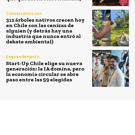
Conversamos con
312 árboles nativos crecen hoy
en Chile con las cenizas de
alguien (y detrás hay una
industria que nunca entró al
debate ambiental)
Emprendimiento
Start-Up Chile elige su nueva
generación: la IA domina, pero
la economía circular se abre
paso entre las 59 elegidas
Previous article
Next article
Sodexo participa en
Más de 6 mil personas
cierre de Comisión de
visitarán FullPlast
Relaciones Laborales de
Chile 2015, la II versión