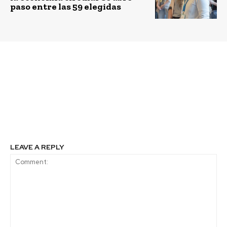
paso entre las 59 elegidas
Previous article
Next article
Sodimac recibe Premio
Forética presenta la
CDT por su compromiso
CSR Academy, nueva
con la sustentabilidad
plataforma de
formación en RSE y
sostenibilidad
LEAVE A REPLY