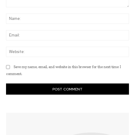
Comment:
Na
Ema
Web
Save my name, email, and website in this browser for the next time I
comment.