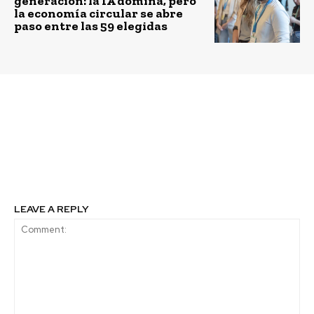
generación: la IA domina, pero
la economía circular se abre
paso entre las 59 elegidas
Previous article
Next article
Premian a colegios
Científica chilena se
amigables con el medio
une a importante
ambiente
iniciativa sobre cambio
climático.
LEAVE A REPLY