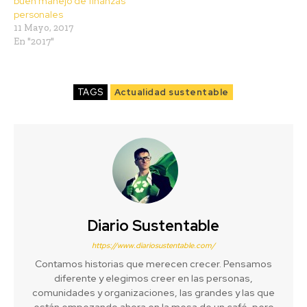
buen manejo de finanzas
personales
11 Mayo, 2017
En "2017"
TAGS
Actualidad sustentable
Diario Sustentable
https://www.diariosustentable.com/
Contamos historias que merecen crecer. Pensamos
diferente y elegimos creer en las personas,
comunidades y organizaciones, las grandes y las que
están empezando ahora en la mesa de un café, pero