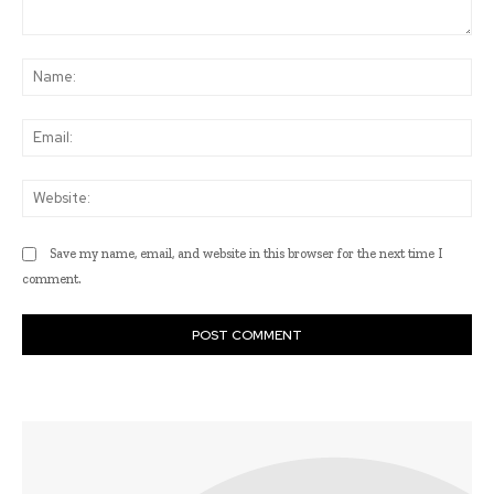
Comment:
Na
Ema
Web
Save my name, email, and website in this browser for the next time I
comment.