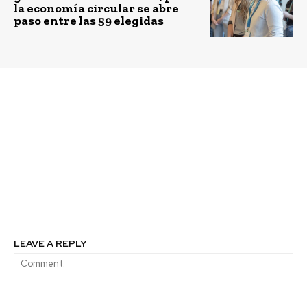
la economía circular se abre
paso entre las 59 elegidas
Previous article
Next article
Guía para la
Municipalidades
trazabilidad: Un
Metropolitanas reciben
enfoque práctico de
Certificación
Pacto Global para
Ambiental 2014
impulsar la
sostenibilidad en las
cadenas de suministros
a nivel mundial
LEAVE A REPLY