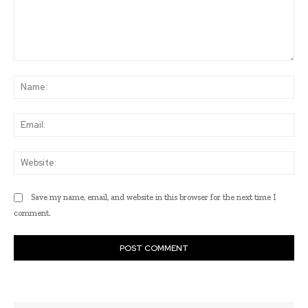
Comment:
Na
Ema
Web
Save my name, email, and website in this browser for the next time I
comment.