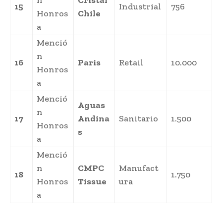
15
Industrial
756
Honros
Chile
a
Menció
n
16
Paris
Retail
10.000
Honros
a
Menció
Aguas
n
17
Andina
Sanitario
1.500
Honros
s
a
Menció
n
CMPC
Manufact
18
1.750
Honros
Tissue
ura
a