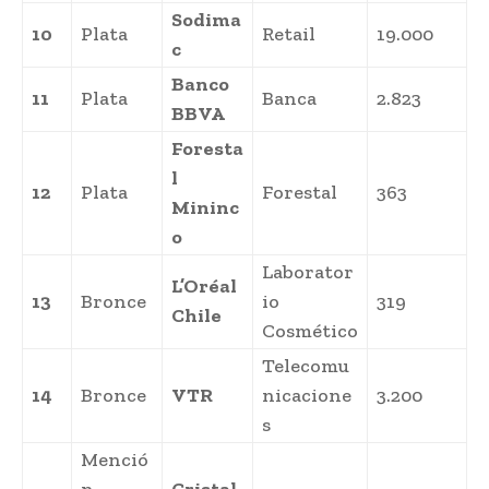
Sodima
10
Plata
Retail
19.000
c
Banco
11
Plata
Banca
2.823
BBVA
Foresta
l
12
Plata
Forestal
363
Mininc
o
Laborator
L’Oréal
13
Bronce
io
319
Chile
Cosmético
Telecomu
14
Bronce
VTR
nicacione
3.200
s
Menció
n
Cristal