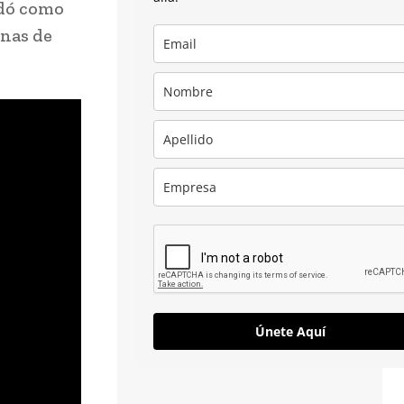
idó como
enas de
Únete Aquí