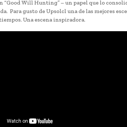
n “Good Will Hunting” – un papel que lo consol
da. Para gusto de Upsolcl una de las mejores esc
 tiempos. Una escena inspiradora.