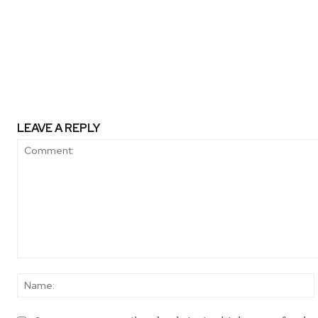
Previous article
¿Creen los CEO en la Susten
LEAVE A REPLY
Comment: