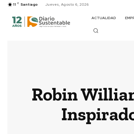
C
11
Santiago
Jueves, Agosto 6, 2026
ACTUALIDAD
EMP
Robin Willia
Inspirad