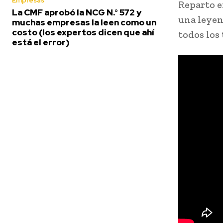
Empresas
Reparto e
La CMF aprobó la NCG N.° 572 y
una leyen
muchas empresas la leen como un
costo (los expertos dicen que ahí
todos los
está el error)