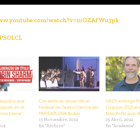
www.youtube.com/watch?v=0iOZAfWu3pk
PSOLCL
alquiera que
Con éxito se desarrolló el
UACh entregó Pr
osición en el
Festival de Teatro Ciencia del
Oyarzún 2021 al 
os liderar”,
PAR EXPLORA Biobío
filósofo Ricardo 
13 Noviembre, 2014
25 Abril, 2022
014
En "Archivo"
En "Academia"