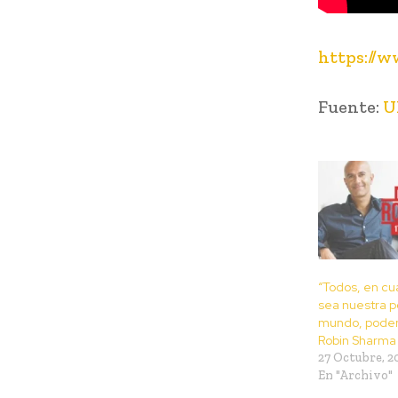
https://
Fuente:
U
“Todos, en cu
sea nuestra p
mundo, podem
Robin Sharma
27 Octubre, 2
En "Archivo"