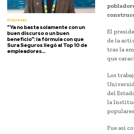
poblador
construcc
Empresas
“Ya no basta solamente con un
El presid
buen discurso o un buen
beneficio”: la fórmula con que
de la acti
Sura Seguros llegó al Top 10 de
tras la e
empleadores...
que carac
Los traba
Universid
del Estad
la Instit
populares
Fue así co