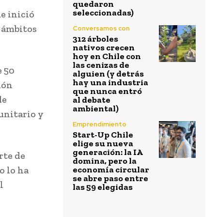
quedaron
seleccionadas)
ue inició
s ámbitos
Conversamos con
312 árboles
nativos crecen
hoy en Chile con
las cenizas de
e 50
alguien (y detrás
hay una industria
ión
que nunca entró
de
al debate
ambiental)
unitario y
Emprendimiento
Start-Up Chile
elige su nueva
generación: la IA
rte de
domina, pero la
o lo ha
economía circular
se abre paso entre
l
las 59 elegidas