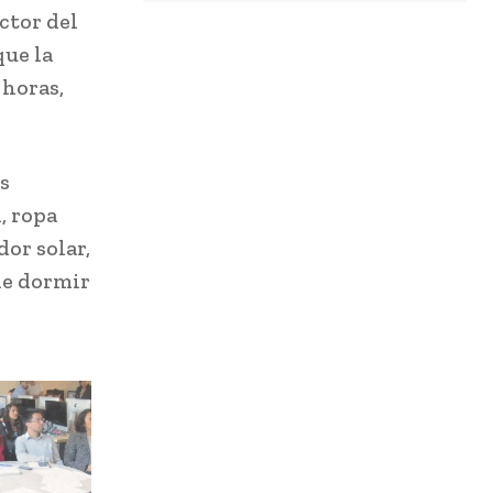
ector del
que la
 horas,
s
, ropa
or solar,
de dormir