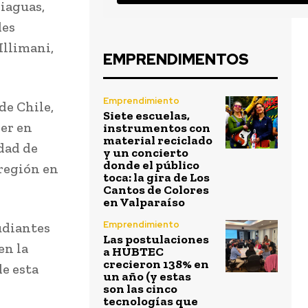
iaguas,
des
Illimani,
EMPRENDIMENTOS
Emprendimiento
de Chile,
Siete escuelas,
er en
instrumentos con
material reciclado
dad de
y un concierto
donde el público
 región en
toca: la gira de Los
Cantos de Colores
en Valparaíso
Emprendimiento
udiantes
Las postulaciones
en la
a HUBTEC
crecieron 138% en
de esta
un año (y estas
son las cinco
tecnologías que