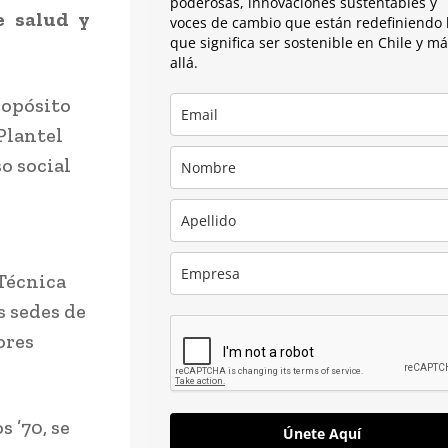
poderosas, innovaciones sustentables y
e salud y
voces de cambio que están redefiniendo 
que significa ser sostenible en Chile y m
allá.
ropósito
 Plantel
o social
 Técnica
s sedes de
ores
s ’70, se
Únete Aquí