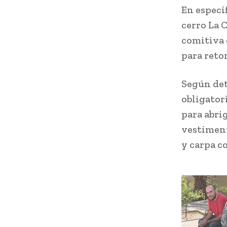
En específ
cerro La 
comitiva d
para reto
Según det
obligator
para abri
vestiment
y carpa c