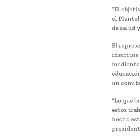
“El objeti
el Plante
de salud 
El repres
inscritos 
mediante 
educación
un comité
“Lo que b
estos tra
hecho est
president