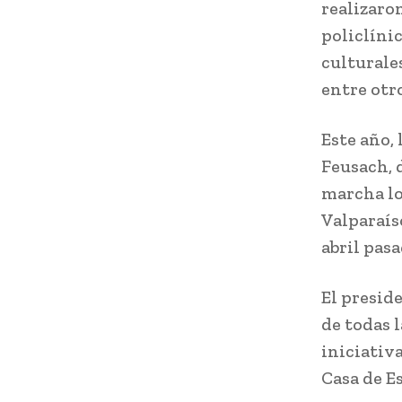
realizaro
policlíni
culturales
entre otro
Este año, 
Feusach, 
marcha lo
Valparaíso
abril pasa
El presid
de todas 
iniciativa
Casa de E