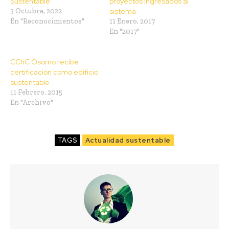
Sustentable
proyectos ingresados al
3 Octubre, 2022
sistema
En "Reconocimientos"
11 Enero, 2017
En "2017"
CChC Osorno recibe
certificación como edificio
sustentable
11 Febrero, 2015
En "Archivo"
TAGS
Actualidad sustentable