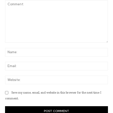
Comment:
Na
Ema
Web
Save my name, email, and website in this browser for the next time I
comment.