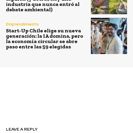
industria que nunca entró al
debate ambiental)
Emprendimiento
Start-Up Chile elige su nueva
generación: la IA domina, pero
la economía circular se abre
paso entre las 59 elegidas
Previous article
Next article
Puerto Ventanas S.A.
Sodexo colabora en
incorpora en su
incrementar la calidad
estructura una
de vida de más de 500
Gerencia de
niños de Aldeas
Sustentabilidad
Infantiles SOS
LEAVE A REPLY