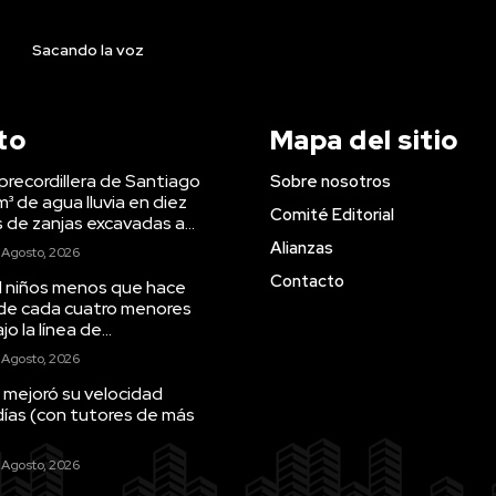
Sacando la voz
to
Mapa del sitio
precordillera de Santiago
Sobre nosotros
m³ de agua lluvia en diez
Comité Editorial
s de zanjas excavadas a...
Alianzas
 Agosto, 2026
Contacto
il niños menos que hace
 de cada cuatro menores
o la línea de...
 Agosto, 2026
 mejoró su velocidad
días (con tutores de más
 Agosto, 2026