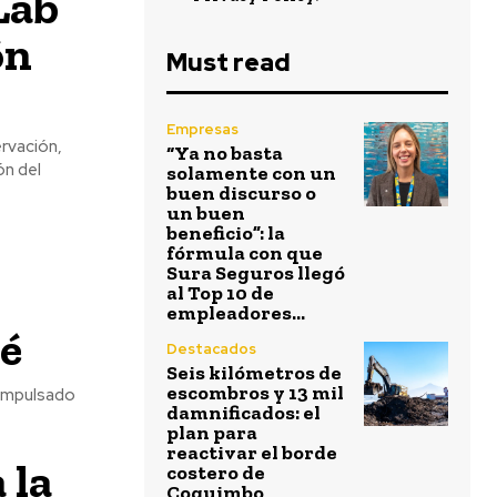
Lab
ón
Must read
Empresas
ervación,
“Ya no basta
ón del
solamente con un
buen discurso o
un buen
beneficio”: la
fórmula con que
Sura Seguros llegó
al Top 10 de
empleadores...
oé
Destacados
Seis kilómetros de
escombros y 13 mil
 impulsado
damnificados: el
plan para
reactivar el borde
 la
costero de
Coquimbo