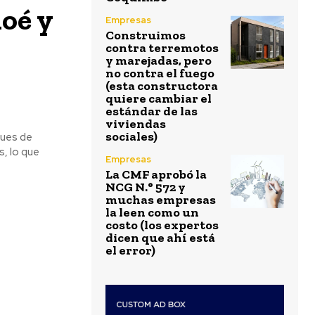
loé y
Empresas
Construimos
contra terremotos
y marejadas, pero
no contra el fuego
(esta constructora
quiere cambiar el
estándar de las
viviendas
sociales)
ques de
s, lo que
Empresas
La CMF aprobó la
NCG N.° 572 y
muchas empresas
la leen como un
costo (los expertos
dicen que ahí está
el error)