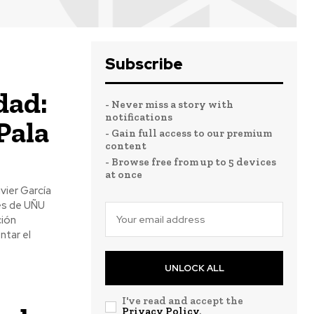
Subscribe
dad:
- Never miss a story with
notifications
 Pala
- Gain full access to our premium
content
- Browse free from up to 5 devices
at once
vier García
vés de UÑU
ción
ntar el
UNLOCK ALL
I've read and accept the
Privacy Policy
.