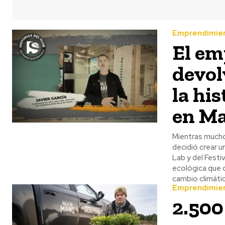
Emprendimie
El em
devol
la his
en M
Mientras mucho
decidió crear u
Lab y del Festi
ecológica que 
cambio climátic
Emprendimie
2.500