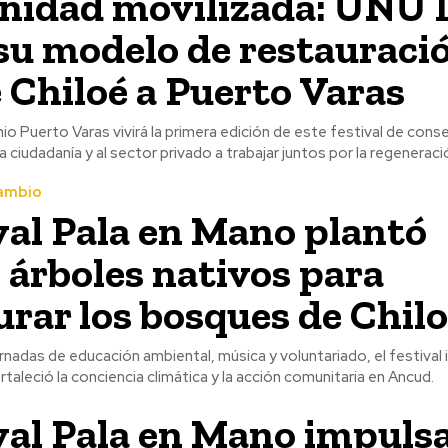
idad movilizada: UÑU 
 su modelo de restauraci
 Chiloé a Puerto Varas
io Puerto Varas vivirá la primera edición de este festival de cons
 ciudadanía y al sector privado a trabajar juntos por la regeneraci
ambio
val Pala en Mano plantó
 árboles nativos para
urar los bosques de Chil
rnadas de educación ambiental, música y voluntariado, el festival
taleció la conciencia climática y la acción comunitaria en Ancud.
val Pala en Mano impulsa