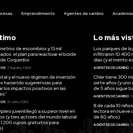
resas
Emprendimiento
Agentes de cambio
Academia
ltimo
Lo más vis
ómetros de escombros y 13 mil
Los parques de la 
ados: el plan para reactivar el borde
infiltraron 10.400 
 de Coquimbo
días (y el mérito e
DOS
7 Agosto, 2026
AGENTES DE CAMBIO
5
tal y el nuevo régimen de inversión:
Chile tiene 300 m
s haciendo sugerencias para
siete años (y uno
r los impactos positivos en las
de 5 años sigue baj
es”
AGENTES DE CAMBIO
3
DOS
31 Julio, 2026
8 de cada 10 niños
pleo juvenil llegó a su peor nivel en
lectora en nueve 
os (y tres actores del mundo laboral
de 60 años)
 1.200 cupos gratuitos para
AGENTES DE CAMBIO
3
o)