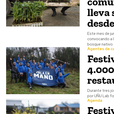
comun
lleva
desde
Este mes de jun
convocando a la
bosque nativo.
Agentes de c
Festi
4.000
resta
Durante tres jo
por UÑU Lab for
Agenda
Festi