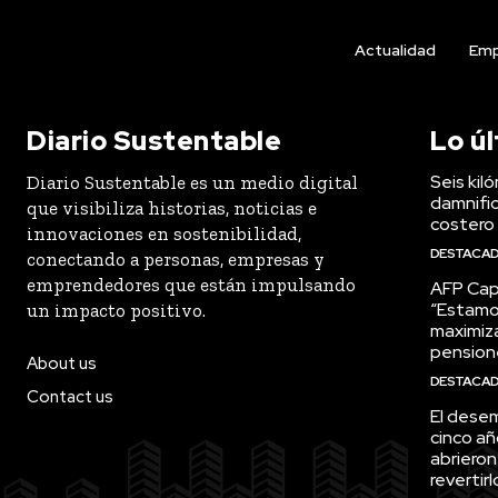
Actualidad
Emp
Diario Sustentable
Lo ú
Seis kil
Diario Sustentable es un medio digital
damnific
que visibiliza historias, noticias e
costero
innovaciones en sostenibilidad,
DESTACA
conectando a personas, empresas y
emprendedores que están impulsando
AFP Capi
“Estamo
un impacto positivo.
maximiza
pension
About us
DESTACA
Contact us
El desem
cinco añ
abrieron
revertirl