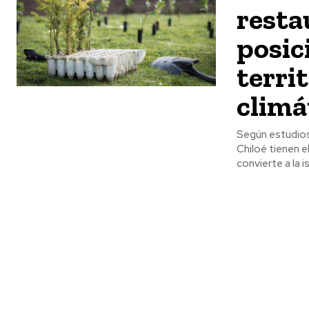
resta
posic
territ
climá
Según estudios 
Chiloé tienen e
convierte a la i