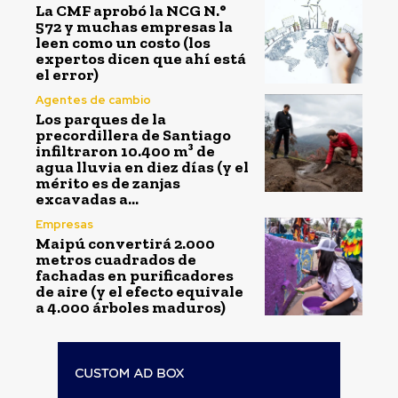
La CMF aprobó la NCG N.°
572 y muchas empresas la
leen como un costo (los
expertos dicen que ahí está
el error)
Agentes de cambio
Los parques de la
precordillera de Santiago
infiltraron 10.400 m³ de
agua lluvia en diez días (y el
mérito es de zanjas
excavadas a...
Empresas
Maipú convertirá 2.000
metros cuadrados de
fachadas en purificadores
de aire (y el efecto equivale
a 4.000 árboles maduros)