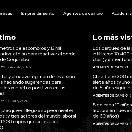
resas
Emprendimiento
Agentes de cambio
Academia
ltimo
Lo más vis
ómetros de escombros y 13 mil
Los parques de la 
ados: el plan para reactivar el borde
infiltraron 10.400 
 de Coquimbo
días (y el mérito e
DOS
7 Agosto, 2026
AGENTES DE CAMBIO
5
tal y el nuevo régimen de inversión:
Chile tiene 300 m
s haciendo sugerencias para
siete años (y uno
r los impactos positivos en las
de 5 años sigue baj
es”
AGENTES DE CAMBIO
3
DOS
31 Julio, 2026
8 de cada 10 niños
pleo juvenil llegó a su peor nivel en
lectora en nueve 
os (y tres actores del mundo laboral
de 60 años)
 1.200 cupos gratuitos para
AGENTES DE CAMBIO
3
o)