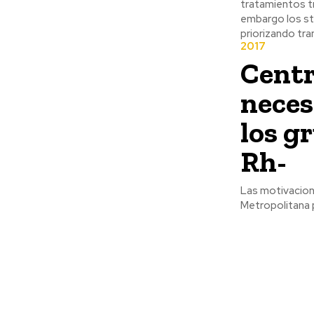
tratamientos tr
embargo los st
priorizando tra
2017
Centr
neces
los g
Rh-
Las motivacione
Metropolitana po