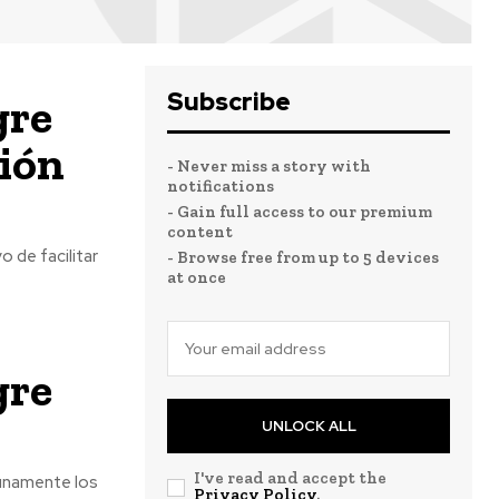
Subscribe
gre
ión
- Never miss a story with
notifications
- Gain full access to our premium
content
 de facilitar
- Browse free from up to 5 devices
at once
gre
UNLOCK ALL
I've read and accept the
tunamente los
Privacy Policy
.