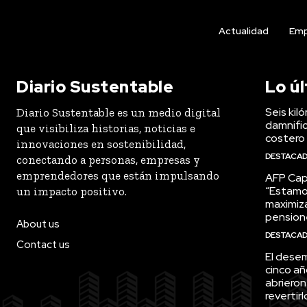
Actualidad
Emp
Diario Sustentable
Lo ú
Seis kil
Diario Sustentable es un medio digital
damnific
que visibiliza historias, noticias e
costero
innovaciones en sostenibilidad,
DESTACA
conectando a personas, empresas y
emprendedores que están impulsando
AFP Capi
“Estamo
un impacto positivo.
maximiza
pension
About us
DESTACA
Contact us
El desem
cinco añ
abrieron
revertirl