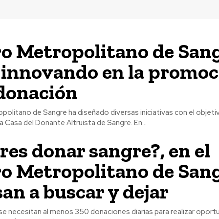
o Metropolitano de San
 innovando en la promoc
 donación
politano de Sangre ha diseñado diversas iniciativas con el objetivo
la donación en la Casa del Donante Altruista de Sangre. En...
res donar sangre?, en el
o Metropolitano de San
san a buscar y dejar
se necesitan al menos 350 donaciones diarias para realizar opor