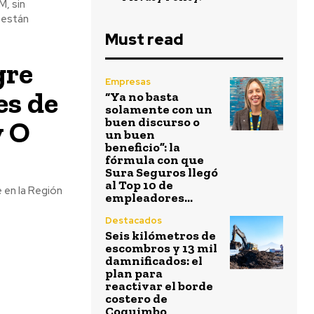
M, sin
 están
Must read
gre
Empresas
es de
“Ya no basta
solamente con un
y O
buen discurso o
un buen
beneficio”: la
fórmula con que
Sura Seguros llegó
al Top 10 de
 en la Región
empleadores...
Destacados
Seis kilómetros de
escombros y 13 mil
damnificados: el
plan para
reactivar el borde
costero de
Coquimbo