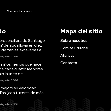
Sacando la voz
to
Mapa del sitio
precordillera de Santiago
Sobre nosotros
m³ de agua lluvia en diez
Comité Editorial
s de zanjas excavadas a...
Alianzas
 Agosto, 2026
Contacto
il niños menos que hace
 de cada cuatro menores
o la línea de...
 Agosto, 2026
 mejoró su velocidad
días (con tutores de más
 Agosto, 2026