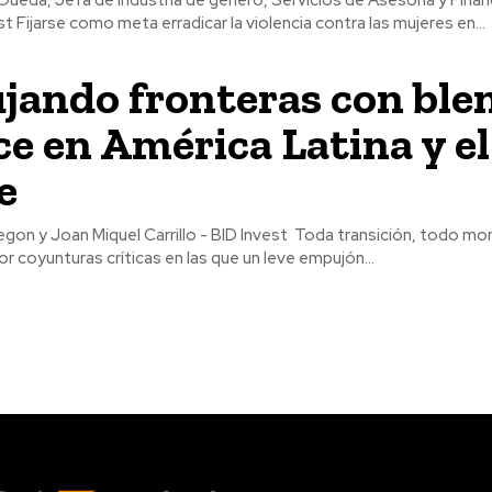
st Fijarse como meta erradicar la violencia contra las mujeres en...
ando fronteras con ble
ce en América Latina y el
e
egon y Joan Miquel Carrillo - BID Invest Toda transición, todo m
r coyunturas críticas en las que un leve empujón...