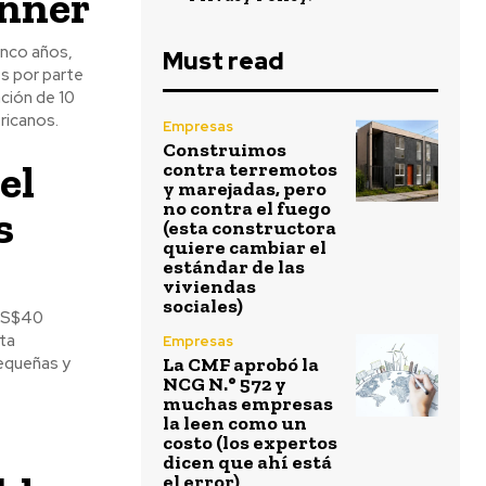
anner
inco años,
Must read
s por parte
ación de 10
ricanos.
Empresas
Construimos
el
contra terremotos
y marejadas, pero
no contra el fuego
s
(esta constructora
quiere cambiar el
estándar de las
viviendas
sociales)
 US$40
ta
Empresas
pequeñas y
La CMF aprobó la
NCG N.° 572 y
muchas empresas
la leen como un
costo (los expertos
dicen que ahí está
el error)