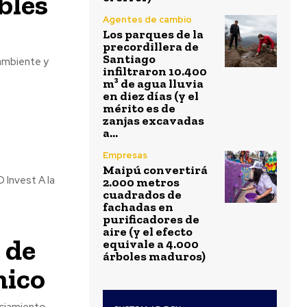
bles
Agentes de cambio
Los parques de la
precordillera de
Santiago
ambiente y
infiltraron 10.400
m³ de agua lluvia
en diez días (y el
mérito es de
zanjas excavadas
a...
Empresas
Maipú convertirá
 Invest A la
2.000 metros
cuadrados de
fachadas en
purificadores de
aire (y el efecto
 de
equivale a 4.000
árboles maduros)
mico
nciamiento