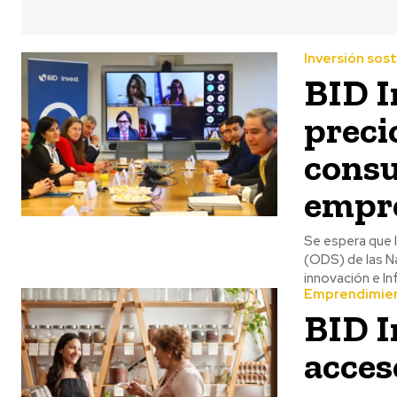
Inversión sos
BID I
preci
consu
empre
Se espera que l
(ODS) de las Na
innovación e In
Emprendimie
BID I
acces