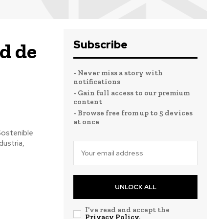
Subscribe
ad de
- Never miss a story with
notifications
- Gain full access to our premium
content
- Browse free from up to 5 devices
at once
Sostenible
dustria,
UNLOCK ALL
s
I've read and accept the
Privacy Policy
.