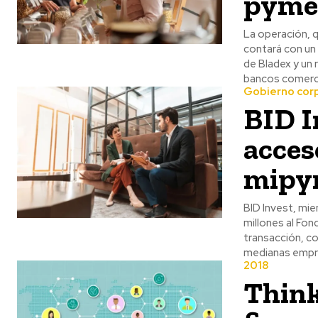
pymes
La operación, q
contará con un
de Bladex y un 
bancos comercia
Gobierno cor
BID I
acces
mipym
BID Invest, mi
millones al Fon
transacción, co
medianas empre
2018
Think