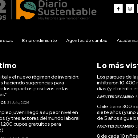
resas
Emprendimiento
Agentes de cambio
Academia
ltimo
Lo más vis
tal y el nuevo régimen de inversión:
Los parques de la 
s haciendo sugerencias para
infiltraron 10.400 
r los impactos positivos en las
días (y el mérito e
es”
AGENTES DE CAMBIO
5
DOS
31 Julio, 2026
Chile tiene 300 m
pleo juvenil llegó a su peor nivel en
siete años (y uno
os (y tres actores del mundo laboral
de 5 años sigue baj
 1.200 cupos gratuitos para
AGENTES DE CAMBIO
3
o)
8 de cada 10 niños