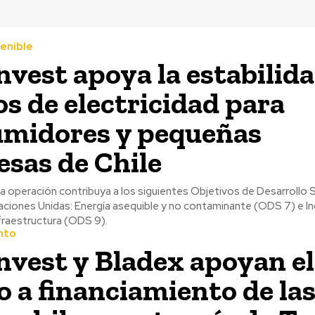
tenible
nvest apoya la estabilid
os de electricidad para
midores y pequeñas
sas de Chile
a operación contribuya a los siguientes Objetivos de Desarrollo 
ciones Unidas: Energía asequible y no contaminante (ODS 7) e In
fraestructura (ODS 9).
nto
nvest y Bladex apoyan el
o a financiamiento de la