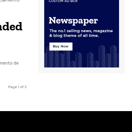
nded
omento de
Page 1 of 3