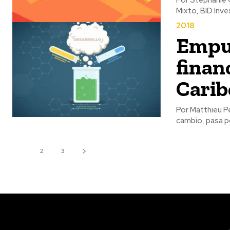
Mixto, BID Inve
2018
Empuj
finan
Carib
Por Matthieu P
cambio, pasa po
1
2
3