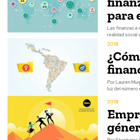
finan
para 
Las finanzas e
2018
¿Cómo
finan
Por Lauren Murp
luz del número d
2018
Empre
géner
Por Stephanie 