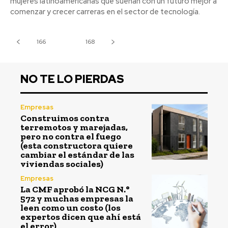
mujeres latinoamericanas que sueñan con un futuro mejor a
comenzar y crecer carreras en el sector de tecnología.
166
167
168
NO TE LO PIERDAS
Empresas
Construimos contra
terremotos y marejadas,
pero no contra el fuego
(esta constructora quiere
cambiar el estándar de las
viviendas sociales)
Empresas
La CMF aprobó la NCG N.°
572 y muchas empresas la
leen como un costo (los
expertos dicen que ahí está
el error)