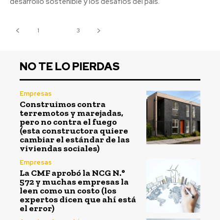
desarrollo sostenible y los desafíos del país.
1
2
3
NO TE LO PIERDAS
Empresas
Construimos contra
terremotos y marejadas,
pero no contra el fuego
(esta constructora quiere
cambiar el estándar de las
viviendas sociales)
Empresas
La CMF aprobó la NCG N.°
572 y muchas empresas la
leen como un costo (los
expertos dicen que ahí está
el error)