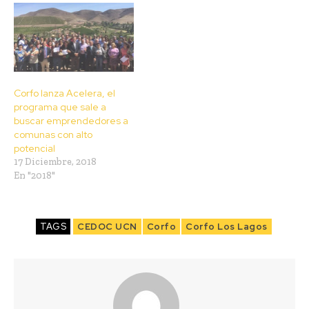
Corfo lanza Acelera, el
programa que sale a
buscar emprendedores a
comunas con alto
potencial
17 Diciembre, 2018
En "2018"
TAGS
CEDOC UCN
Corfo
Corfo Los Lagos