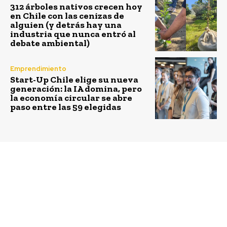
312 árboles nativos crecen hoy
en Chile con las cenizas de
alguien (y detrás hay una
industria que nunca entró al
debate ambiental)
Emprendimiento
Start-Up Chile elige su nueva
generación: la IA domina, pero
la economía circular se abre
paso entre las 59 elegidas
Previous article
Next article
66 emprendimientos
El mayor encuentro de
tecnológicos
mujeres emprendedoras
comienzan su proceso
y líderes de negocios
de aceleración en Start-
en Latinoamérica llega
Up Chile
a Chile