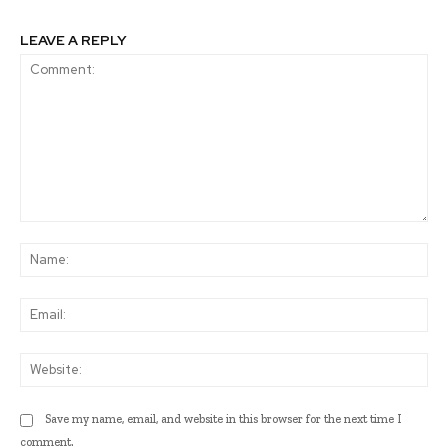
LEAVE A REPLY
Comment:
Na
Ema
Web
Save my name, email, and website in this browser for the next time I
comment.