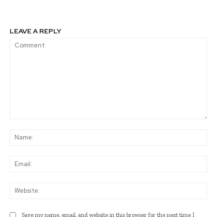
LEAVE A REPLY
Comment:
Na
Ema
Web
Save my name, email, and website in this browser for the next time I