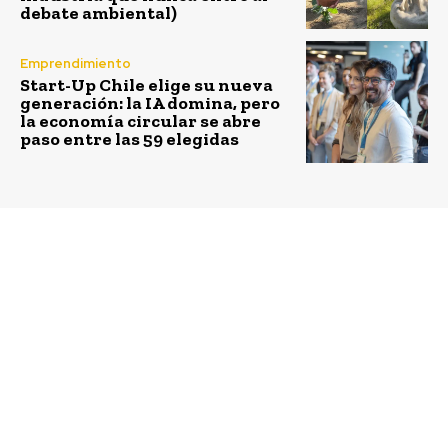
debate ambiental)
Emprendimiento
Start-Up Chile elige su nueva
generación: la IA domina, pero
la economía circular se abre
paso entre las 59 elegidas
Previous article
Next article
Este año Chile será la
Luis Cornejo, Gerente
sede del 9º Encuentro
de Talento Humano e
por los Jóvenes de la
Innovación de AFP
Alianza del Pacífico
Capital: “La realidad de
la innovación es de
mucho esfuerzo,
requiere disciplina y
aunque se mueve
rápido, lograr el éxito
no es de la noche a la
mañana”