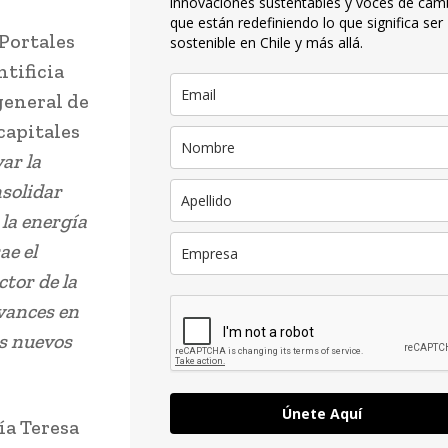
innovaciones sustentables y voces de cam
que están redefiniendo lo que significa ser
 Portales
sostenible en Chile y más allá.
tificia
general de
capitales
ar la
nsolidar
 la energía
ae el
ctor de la
avances en
os nuevos
Únete Aquí
ía Teresa