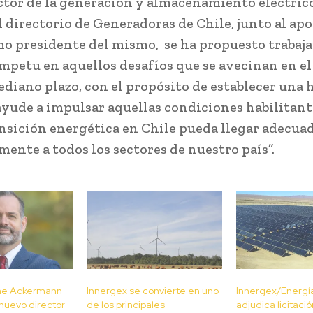
ector de la generación y almacenamiento eléctrico
el directorio de Generadoras de Chile, junto al ap
o presidente del mismo, se ha propuesto trabaja
petu en aquellos desafíos que se avecinan en el
ediano plazo, con el propósito de establecer una 
ayude a impulsar aquellas condiciones habilitant
ansición energética en Chile pueda llegar adecua
ente a todos los sectores de nuestro país”.
me Ackermann
Innergex se convierte en uno
Innergex/Energía
uevo director
de los principales
adjudica licitació