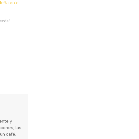
leña en el
erde"
ente y
iones, las
un café,