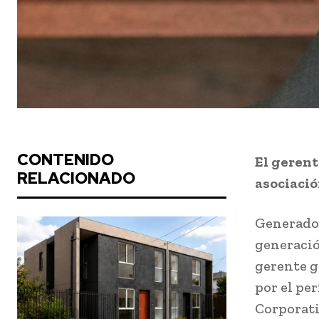
CONTENIDO
El gerent
RELACIONADO
asociació
Generador
generació
gerente g
por el pe
Corporati