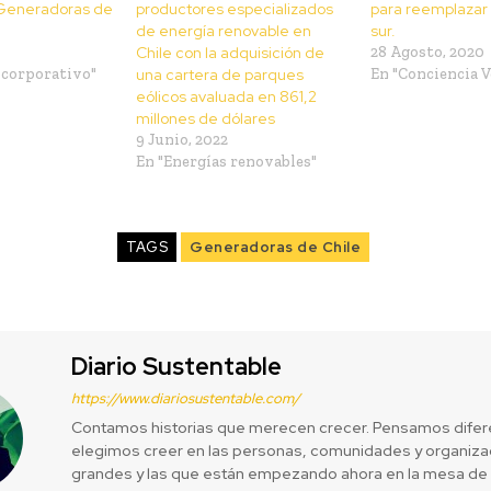
 Generadoras de
productores especializados
para reemplazar 
de energía renovable en
sur.
Chile con la adquisición de
28 Agosto, 2020
 corporativo"
una cartera de parques
En "Conciencia V
eólicos avaluada en 861,2
millones de dólares
9 Junio, 2022
En "Energías renovables"
TAGS
Generadoras de Chile
Diario Sustentable
https://www.diariosustentable.com/
Contamos historias que merecen crecer. Pensamos difer
elegimos creer en las personas, comunidades y organizac
grandes y las que están empezando ahora en la mesa de 