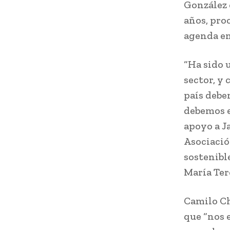
González 
años, pro
agenda en
“Ha sido 
sector, y
país debe
debemos e
apoyo a J
Asociació
sostenible
María Ter
Camilo Ch
que “nos 