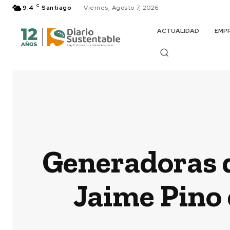
C
9.4
Santiago
Viernes, Agosto 7, 2026
ACTUALIDAD
EMP
Generadoras d
Jaime Pino