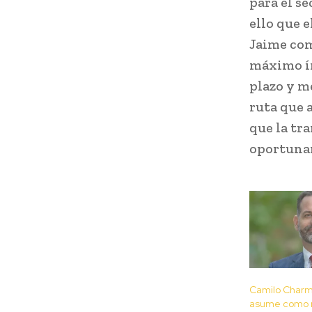
para el s
ello que 
Jaime com
máximo ím
plazo y m
ruta que 
que la tr
oportunam
Camilo Char
asume como n