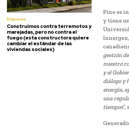
Pino es i
Empresas
y tiene u
Construimos contra terremotos y
Universid
marejadas, pero no contra el
Innergex,
fuego (esta constructora quiere
cambiar el estándar de las
canadiens
viviendas sociales)
gestión de
nuestro ro
y el Gobier
diálogo y 
energía, a
una regula
tiempos
”,
Generador