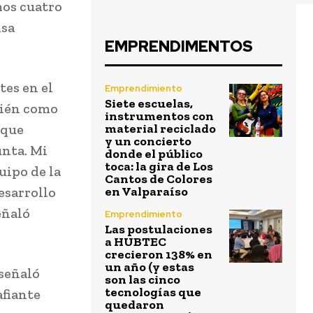
mos cuatro
nsa
EMPRENDIMENTOS
es en el
Emprendimiento
Siete escuelas,
bién como
instrumentos con
 que
material reciclado
y un concierto
unta. Mi
donde el público
toca: la gira de Los
uipo de la
Cantos de Colores
esarrollo
en Valparaíso
eñaló
Emprendimiento
Las postulaciones
a HUBTEC
crecieron 138% en
un año (y estas
señaló
son las cinco
tecnologías que
fiante
quedaron