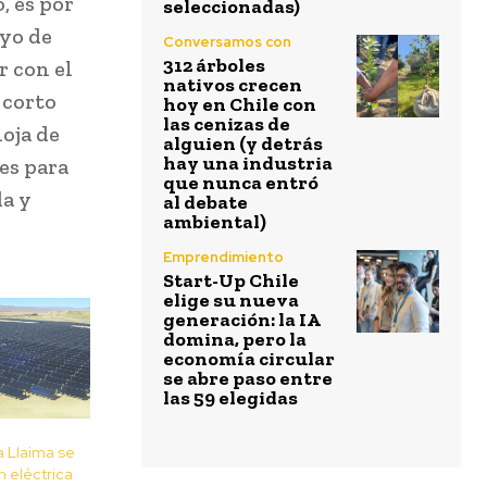
, es por
seleccionadas)
oyo de
Conversamos con
312 árboles
r con el
nativos crecen
 corto
hoy en Chile con
las cenizas de
hoja de
alguien (y detrás
hay una industria
es para
que nunca entró
da y
al debate
ambiental)
Emprendimiento
Start-Up Chile
elige su nueva
generación: la IA
domina, pero la
economía circular
se abre paso entre
las 59 elegidas
 Llaima se
n eléctrica