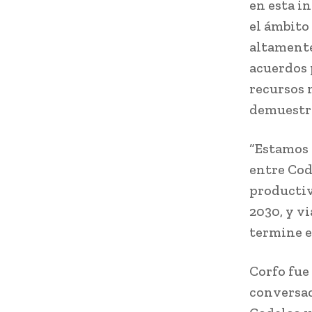
en esta i
el ámbito
altamente
acuerdos 
recursos 
demuestra
“Estamos 
entre Cod
productiv
2030, y vi
termine e
Corfo fue 
conversac