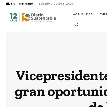
C
8.9
Santiago
Sábado, Agosto 8, 2026
ACTUALIDAD
EMP
Vicepresidente
gran oportunid
de 