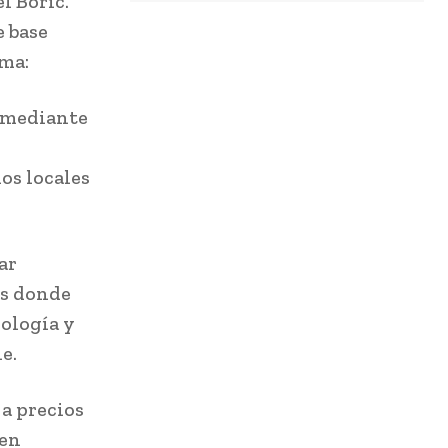
l Boric.
e base
ama:
o mediante
os locales
ar
es donde
nología y
le.
a precios
len