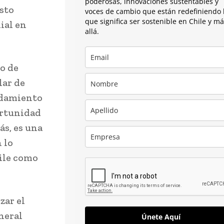
poderosas, innovaciones sustentables y
Esto
voces de cambio que están redefiniendo 
que significa ser sostenible en Chile y m
ial en
allá.
o de
lar de
ndamiento
ortunidad
ás, es una
 lo
ile como
.
zar el
neral
Únete Aquí