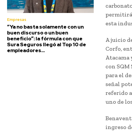
carbonato
permitirá
Empresas
esta indu
“Ya no basta solamente con un
buen discurso o un buen
beneficio”: la fórmula con que
A juicio 
Sura Seguros llegó al Top 10 de
Corfo, en
empleadores...
Atacama 
con SQM S
para el de
señal pote
referido 
uno de lo
Benavente
ingreso d