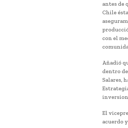
antes de 
Chile ést
asegurami
producció
con el me
comunidad
Añadió qu
dentro de
Salares, 
Estrategia
inversione
El vicepr
acuerdo y 