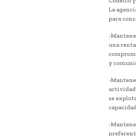
Codelco y
La agenci
para conc
-Mantener
una renta
compromet
y comunid
-Mantener
actividad
se explota
capacidad
-Mantener
preferent