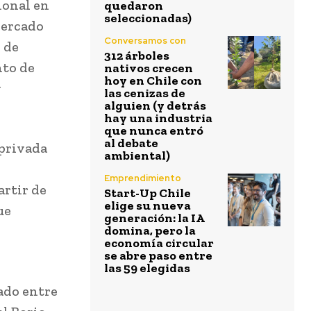
ional en
quedaron
seleccionadas)
mercado
Conversamos con
 de
312 árboles
nto de
nativos crecen
hoy en Chile con
y
las cenizas de
alguien (y detrás
hay una industria
que nunca entró
al debate
-privada
ambiental)
Emprendimiento
artir de
Start-Up Chile
elige su nueva
ue
generación: la IA
domina, pero la
economía circular
se abre paso entre
las 59 elegidas
ado entre