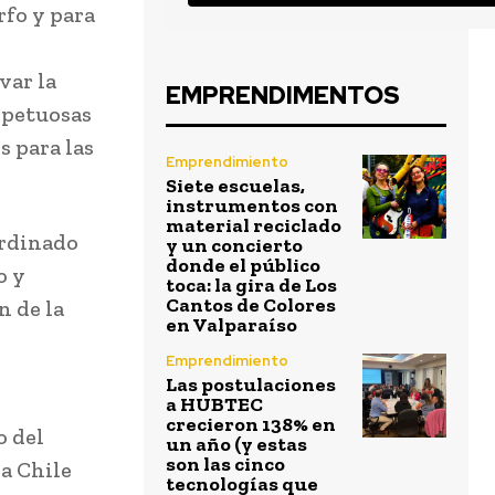
rfo y para
var la
EMPRENDIMENTOS
spetuosas
s para las
Emprendimiento
Siete escuelas,
instrumentos con
material reciclado
ordinado
y un concierto
donde el público
o y
toca: la gira de Los
Cantos de Colores
n de la
en Valparaíso
Emprendimiento
Las postulaciones
a HUBTEC
crecieron 138% en
o del
un año (y estas
son las cinco
 a Chile
tecnologías que