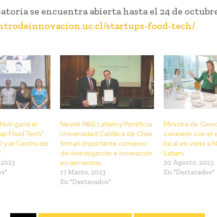
atoria se encuentra abierta hasta el 24 de octubr
entrodeinnovacion.uc.cl/startups-food-tech/
 Hub ganó el
Nestlé R&D Latam y Pontificia
Ministra de Cien
tup Food Tech”
Universidad Católica de Chile
conexión con el
 y el Centro de
firman importante convenio
local en visita a
C
de investigación e innovación
Latam
 2023
en alimentos
20 Agosto, 2023
os"
17 Marzo, 2023
En "Destacados"
En "Destacados"