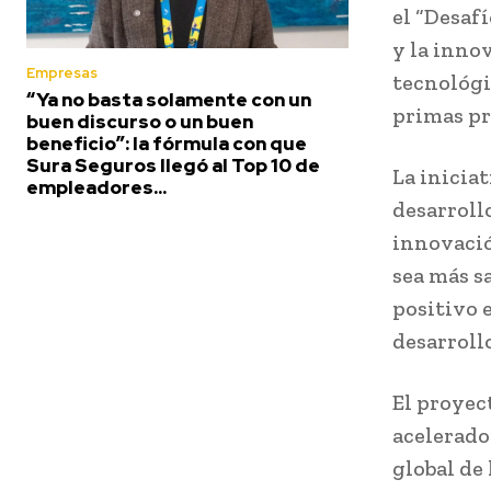
el “Desaf
y la inno
Empresas
tecnológi
“Ya no basta solamente con un
primas pr
buen discurso o un buen
beneficio”: la fórmula con que
Sura Seguros llegó al Top 10 de
La inicia
empleadores...
desarroll
innovació
sea más s
positivo 
desarroll
El proyec
acelerado
global de 