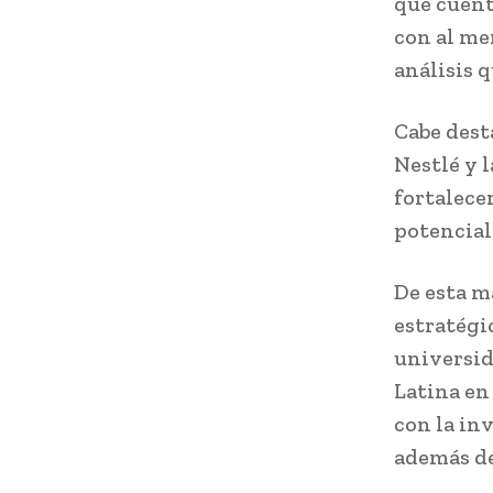
que cuent
con al me
análisis 
Cabe dest
Nestlé y l
fortalece
potencial
De esta m
estratégi
universid
Latina en
con la in
además de