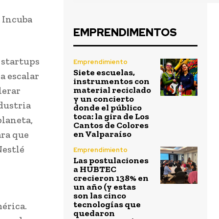
 Incuba
EMPRENDIMENTOS
 startups
Emprendimiento
Siete escuelas,
a escalar
instrumentos con
lerar
material reciclado
y un concierto
dustria
donde el público
toca: la gira de Los
planeta,
Cantos de Colores
ara que
en Valparaíso
Nestlé
Emprendimiento
Las postulaciones
a HUBTEC
crecieron 138% en
un año (y estas
s
son las cinco
tecnologías que
mérica.
quedaron