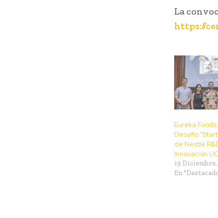
La convoc
https://c
Eureka Foods
Desafío “Star
de Nestlé R&D
Innovación U
19 Diciembre,
En "Destacad