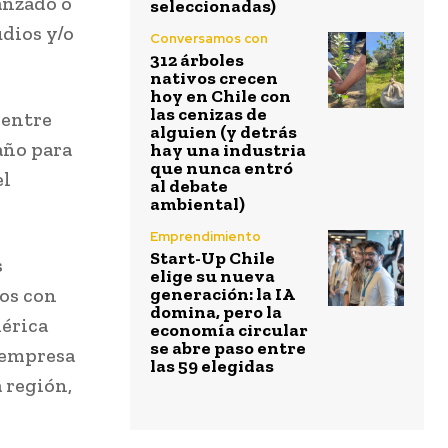
anzado o
seleccionadas)
dios y/o
Conversamos con
312 árboles
nativos crecen
hoy en Chile con
las cenizas de
 entre
alguien (y detrás
 año para
hay una industria
que nunca entró
el
al debate
ambiental)
Emprendimiento
Start-Up Chile
s
elige su nueva
ios con
generación: la IA
domina, pero la
mérica
economía circular
se abre paso entre
 empresa
las 59 elegidas
 región,