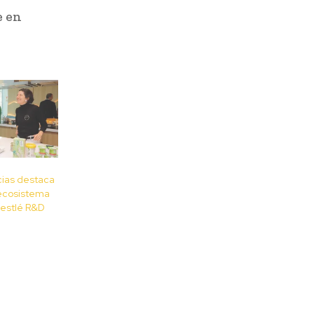
e en
cias destaca
 ecosistema
 Nestlé R&D