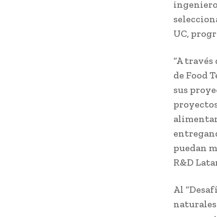
ingeniero
seleccion
UC, progr
“A través
de Food T
sus proye
proyectos
alimentar
entregand
puedan ma
R&D Lata
Al “Desaf
naturales 