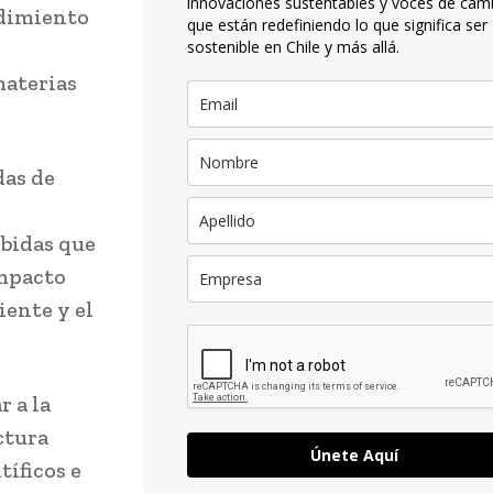
innovaciones sustentables y voces de cam
ndimiento
que están redefiniendo lo que significa ser
sostenible en Chile y más allá.
materias
das de
ebidas que
impacto
iente y el
 a la
ctura
Únete Aquí
tíficos e