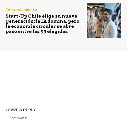
Emprendimiento
Start-Up Chile elige su nueva
generación: la IA domina, pero
la economía circular se abre
paso entre las 59 elegidas
Previous article
Next article
Hacia un Turismo Verde
Innovación,
y Regenerativo
Emprendimiento y la
Importancia del Estado
en el Desarrollo
Económico
LEAVE A REPLY