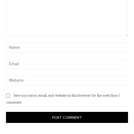
Comment:
Na
Ema
Web
Save my name, email, and website in this browser for the next time I
comment.