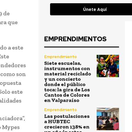
Únete Aquí
9 de
ara que
EMPRENDIMENTOS
do a este
Este
Emprendimiento
Siete escuelas,
endedores
instrumentos con
, como son
material reciclado
y un concierto
ropuesta
donde el público
toca: la gira de Los
Solo este
Cantos de Colores
alidades
en Valparaíso
Emprendimiento
Las postulaciones
ciadora”,
a HUBTEC
o Mypes
crecieron 138% en