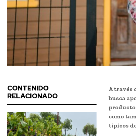
CONTENIDO
A través 
RELACIONADO
busca ap
productos
como tam
típicos d