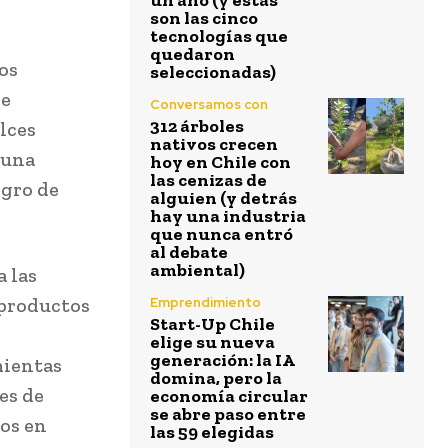
un año (y estas
son las cinco
tecnologías que
quedaron
los
seleccionadas)
le
Conversamos con
312 árboles
lces
nativos crecen
 una
hoy en Chile con
las cenizas de
egro de
alguien (y detrás
hay una industria
que nunca entró
al debate
ambiental)
 las
 productos
Emprendimiento
Start-Up Chile
elige su nueva
generación: la IA
mientas
domina, pero la
es de
economía circular
se abre paso entre
tos en
las 59 elegidas