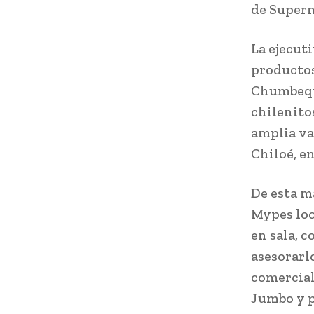
de Super
La ejecuti
productos
Chumbeque
chilenito
amplia va
Chiloé, en
De esta m
Mypes loc
en sala, c
asesorarl
comerciale
Jumbo y p