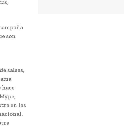
tas,
a campaña
ue son
e salsas,
grama
e hace
 Mype,
tra en las
nacional.
stra