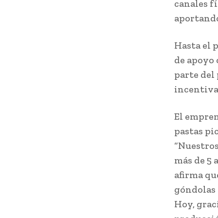
canales fí
aportando
Hasta el 
de apoyo 
parte del
incentiva
El empren
pastas pi
“Nuestros
más de 5 
afirma qu
góndolas 
Hoy, grac