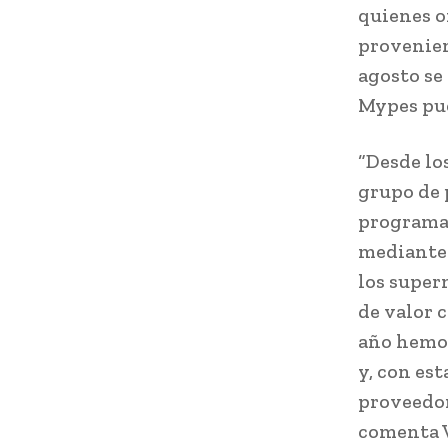
quienes o
provenien
agosto se
Mypes pue
“Desde lo
grupo de 
programa
mediante 
los super
de valor 
año hemos
y, con es
proveedor
comenta V