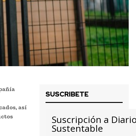
pañía
SUSCRIBETE
s
ados, así
uctos
Suscripción a Diari
Sustentable