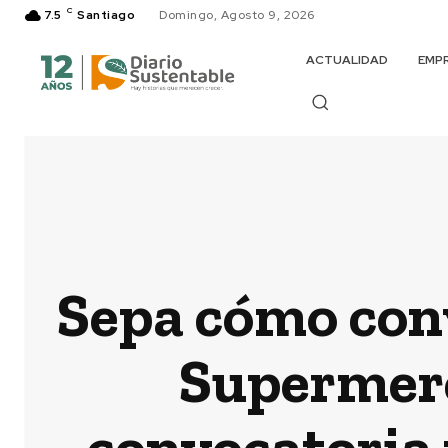
C
7.5
Santiago
Domingo, Agosto 9, 2026
ACTUALIDAD
EMP
Sepa cómo conv
Supermerc
convocatoria