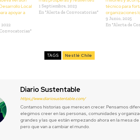
Desarrollo Local
1 Septiembre, 2023
técnico para fort
para apoyar a
En "Alerta de Convocatorias"
organizaciones l
9 Junio, 2025
 2022
En "Alerta de Co
 Convocatorias"
TAGS
Nestlé Chile
Diario Sustentable
https://www.diariosustentable.com/
Contamos historias que merecen crecer. Pensamos difer
elegimos creer en las personas, comunidades y organizac
grandes y las que están empezando ahora en la mesa de 
pero que van a cambiar el mundo.