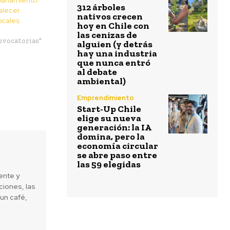
312 árboles
alecer
nativos crecen
ocales
hoy en Chile con
las cenizas de
nvocatorias"
alguien (y detrás
hay una industria
que nunca entró
al debate
ambiental)
Emprendimiento
Start-Up Chile
elige su nueva
generación: la IA
domina, pero la
economía circular
se abre paso entre
las 59 elegidas
ente y
iones, las
un café,