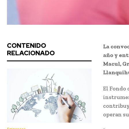
CONTENIDO
La convoc
RELACIONADO
año y ent
Macul, Gr
Llanquih
El Fondo 
instrumen
contribuy
operan sus