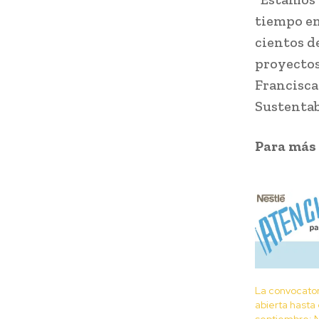
tiempo en
cientos d
proyectos
Francisca
Sustentab
Para más
La convocator
abierta hasta
septiembre: 