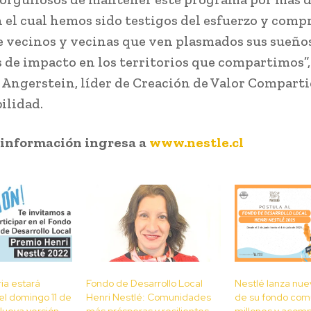
 el cual hemos sido testigos del esfuerzo y com
e vecinos y vecinas que ven plasmados sus sueño
 de impacto en los territorios que compartimos”,
 Angerstein, líder de Creación de Valor Comparti
ilidad.
 información ingresa a
w
ww.nestle.cl
ia estará
Fondo de Desarrollo Local
Nestlé lanza nue
 el domingo 11 de
Henri Nestlé: Comunidades
de su fondo comu
Nueva versión
más prósperas y resilientes
millones y acom