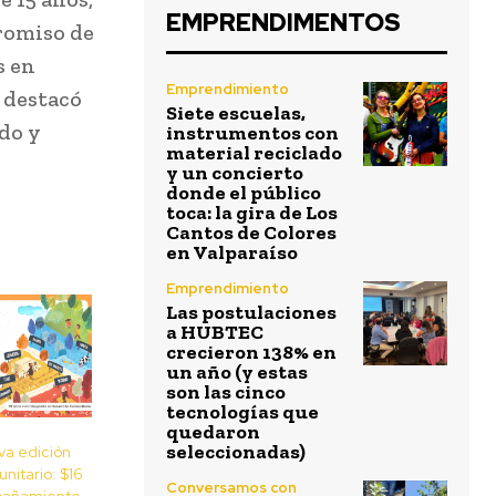
EMPRENDIMENTOS
promiso de
s en
Emprendimiento
 destacó
Siete escuelas,
do y
instrumentos con
material reciclado
y un concierto
donde el público
toca: la gira de Los
Cantos de Colores
en Valparaíso
Emprendimiento
Las postulaciones
a HUBTEC
crecieron 138% en
un año (y estas
son las cinco
tecnologías que
quedaron
seleccionadas)
va edición
nitario: $16
Conversamos con
pañamiento