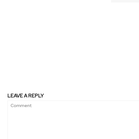
Previous article
Atención emprendedores: 100+ La
los mejores proyectos sust
LEAVE A REPLY