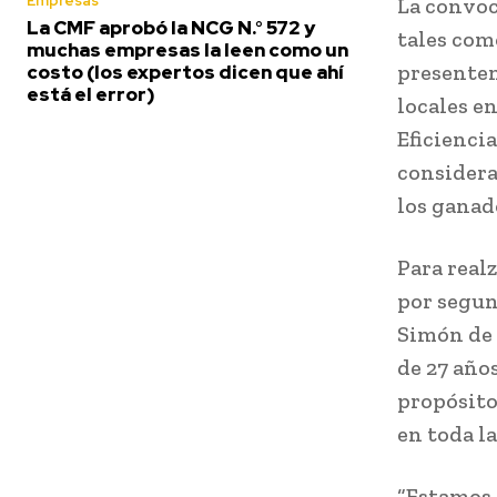
Empresas
La convoc
La CMF aprobó la NCG N.° 572 y
tales com
muchas empresas la leen como un
presenten
costo (los expertos dicen que ahí
está el error)
locales e
Eficienci
considera
los ganad
Para realz
por segun
Simón de 
de 27 año
propósito
en toda l
“Estamos 