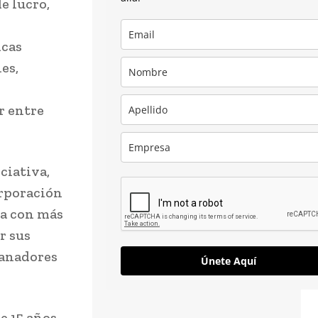
e lucro,
icas
es,
r entre
iciativa,
orporación
ta con más
r sus
ganadores
Únete Aquí
 15 años,