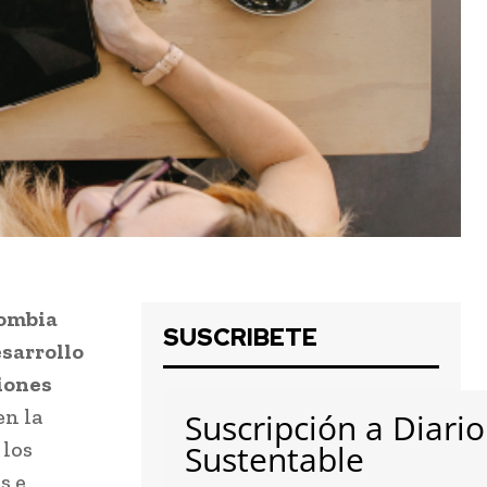
lombia
SUSCRIBETE
esarrollo
iones
en la
Suscripción a Diario
 los
Sustentable
s e