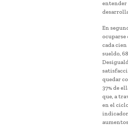
entender 
desarroll
En segund
ocuparse 
cada cien
sueldo, 6
Desiguald
satisfacc
quedar co
37% de ell
que, a tr
en el cicl
indicador
aumentos 