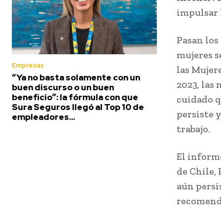
impulsar 
Pasan los 
mujeres s
Empresas
las Mujer
“Ya no basta solamente con un
2023, las
buen discurso o un buen
beneficio”: la fórmula con que
cuidado q
Sura Seguros llegó al Top 10 de
persiste 
empleadores...
trabajo.
El inform
de Chile, 
aún persi
recomenda