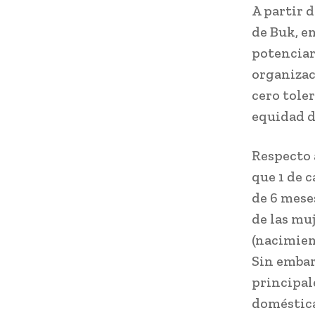
A partir 
de Buk, e
potenciar 
organizac
cero tole
equidad d
Respecto a
que 1 de 
de 6 mese
de las mu
(nacimient
Sin embar
principal
doméstica