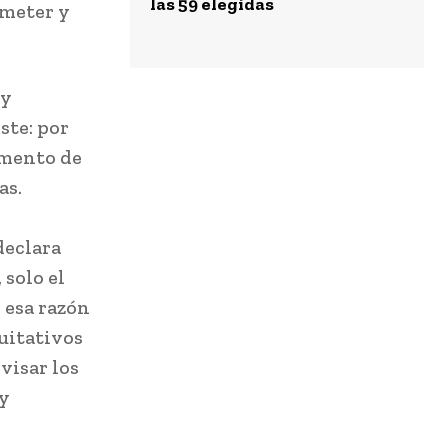
las 59 elegidas
ometer y
 y
ste: por
umento de
as.
declara
solo el
r esa razón
quitativos
evisar los
 y