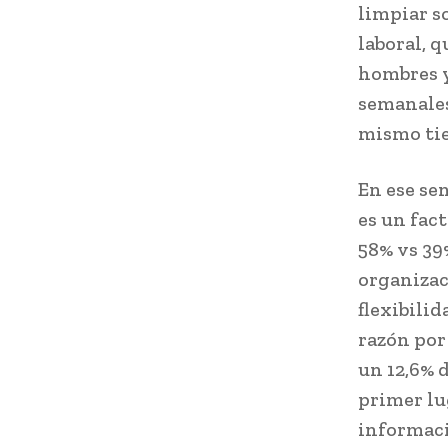
limpiar s
laboral, q
hombres y
semanales 
mismo ti
En ese sen
es un fac
58% vs 39
organizaci
flexibili
razón por 
un 12,6% d
primer lu
informaci