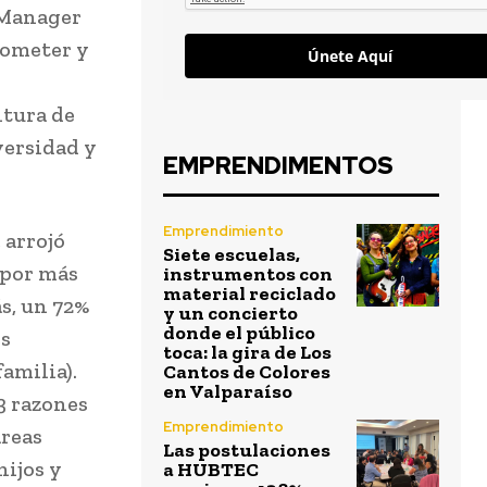
 Manager
rometer y
Únete Aquí
ltura de
versidad y
EMPRENDIMENTOS
Emprendimiento
 arrojó
Siete escuelas,
 por más
instrumentos con
material reciclado
s, un 72%
y un concierto
donde el público
es
toca: la gira de Los
amilia).
Cantos de Colores
en Valparaíso
3 razones
Emprendimiento
areas
Las postulaciones
hijos y
a HUBTEC