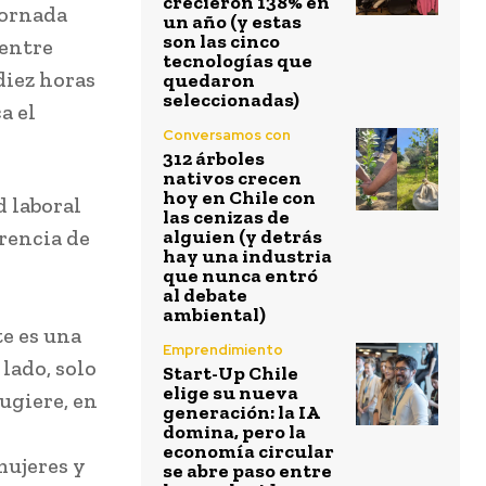
crecieron 138% en
jornada
un año (y estas
son las cinco
 entre
tecnologías que
diez horas
quedaron
seleccionadas)
a el
Conversamos con
312 árboles
nativos crecen
hoy en Chile con
d laboral
las cenizas de
rencia de
alguien (y detrás
hay una industria
que nunca entró
al debate
ambiental)
te es una
Emprendimiento
 lado, solo
Start-Up Chile
elige su nueva
sugiere, en
generación: la IA
domina, pero la
economía circular
mujeres y
se abre paso entre