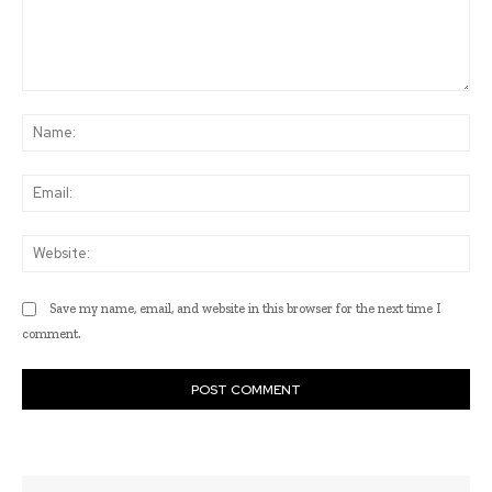
Comment:
Na
Ema
Web
Save my name, email, and website in this browser for the next time I
comment.