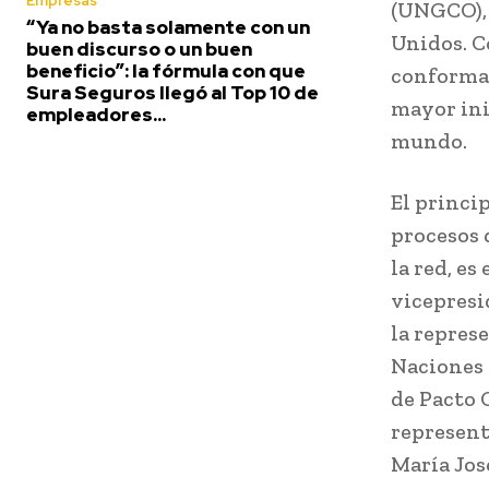
Empresas
(UNGCO), 
“Ya no basta solamente con un
Unidos. C
buen discurso o un buen
beneficio”: la fórmula con que
conformad
Sura Seguros llegó al Top 10 de
mayor ini
empleadores...
mundo.
El princi
procesos 
la red, es
vicepresi
la repres
Naciones 
de Pacto 
represent
María Jos