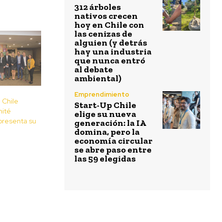
312 árboles
nativos crecen
hoy en Chile con
las cenizas de
alguien (y detrás
hay una industria
que nunca entró
al debate
ambiental)
Emprendimiento
 Chile
Start-Up Chile
ité
elige su nueva
 presenta su
generación: la IA
domina, pero la
economía circular
se abre paso entre
las 59 elegidas