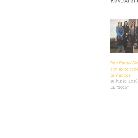
Revisa el
Red Pacto Glob
con éxito cic
temáticos
15 Junio, 2016
En "2016"