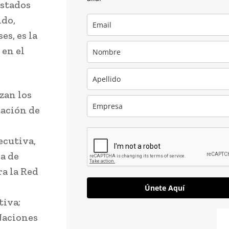
Estados
ndo,
s, es la
 en el
zan los
tación de
ecutiva,
a de
a la Red
Únete Aquí
tiva;
Naciones