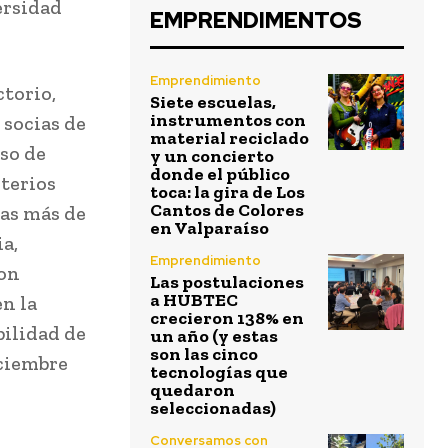
ersidad
EMPRENDIMENTOS
Emprendimiento
ctorio,
Siete escuelas,
instrumentos con
socias de
material reciclado
eso de
y un concierto
donde el público
iterios
toca: la gira de Los
Cantos de Colores
las más de
en Valparaíso
ia,
Emprendimiento
von
Las postulaciones
a HUBTEC
n la
crecieron 138% en
bilidad de
un año (y estas
son las cinco
ciembre
tecnologías que
quedaron
seleccionadas)
Conversamos con