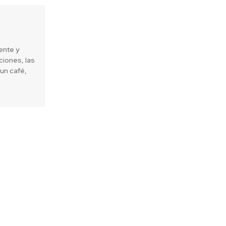
ente y
iones, las
un café,
Next article
a Red Pacto Global de la ONU y
compromiso con la sostenibilidad