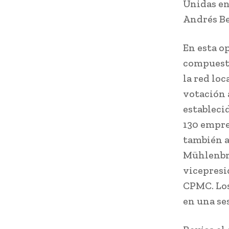
Unidas en
Andrés Be
En esta op
compuesto
la red lo
votación a
estableci
130 empres
también a
Mühlenbro
vicepresi
CPMC. Los
en una se