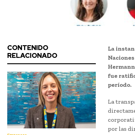
CONTENIDO
La instan
RELACIONADO
Naciones 
Hermann 
fue ratif
período.
La transp
directame
corporativ
por las d