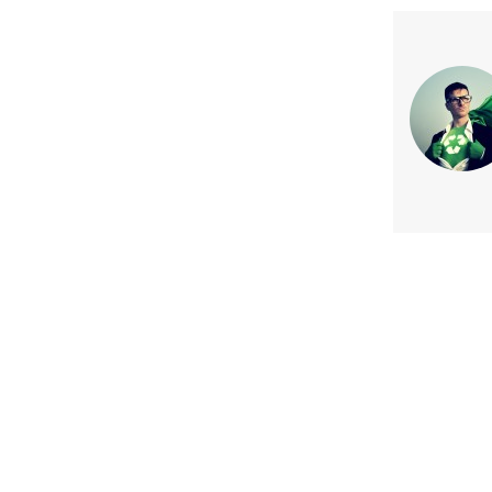
Previous article
Lili Manns asume como nueva d
Vantrust AGF