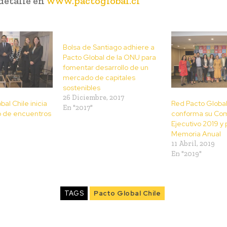
 detalle en
www.pactoglobal.cl
Bolsa de Santiago adhiere a
Pacto Global de la ONU para
fomentar desarrollo de un
mercado de capitales
sostenibles
26 Diciembre, 2017
al Chile inicia
Red Pacto Global
En "2017"
lo de encuentros
conforma su Com
Ejecutivo 2019 y
Memoria Anual
11 Abril, 2019
En "2019"
TAGS
Pacto Global Chile