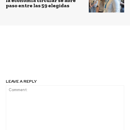
la economía circular se abre
paso entre las 59 elegidas
Previous article
Next article
Forpay: software de
Emprendedores
cobranza expande su
chilenos relatan su
cartera de soluciones
experiencia en Silicon
Valley
LEAVE A REPLY