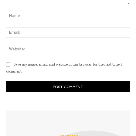
Comment:
Na
Ema
Web
Save my name, email, and website in this browser for the next time I
comment.