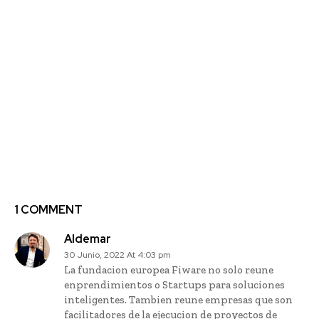
Previous article
Next article
Bayer invita a startups
Comienza la 5ª edición
y emprendedores
de Sacyr iChallenges ,
sociales de Chile y
el programa de
Latinoamérica a
innovación abierta de
participar del premio a
Sacyr que busca
la Innovación Social:
soluciones
“Cambiar el curso del
innovadoras en
Agua”
movilidad urbana
sostenible, energía
renovable, nuevos
materiales y huella de
carbono en
construcción
1 COMMENT
Aldemar
30 Junio, 2022 At 4:03 pm
La fundacion europea Fiware no solo reune
enprendimientos o Startups para soluciones
inteligentes. Tambien reune empresas que son
facilitadores de la ejecucion de proyectos de