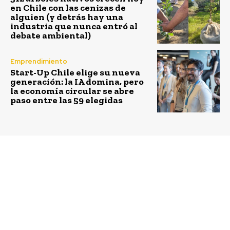
en Chile con las cenizas de
alguien (y detrás hay una
industria que nunca entró al
debate ambiental)
Emprendimiento
Start-Up Chile elige su nueva
generación: la IA domina, pero
la economía circular se abre
paso entre las 59 elegidas
Previous article
Next article
Últimos días de
Oportunidad para
inscripción para el
emprendimientos con
Premio Zayed a la
innovaciones de
Sostenibilidad que
ciudades inteligentes e
otorgará US$ 3 millones
industrias creativas
a iniciativas
sostenibles