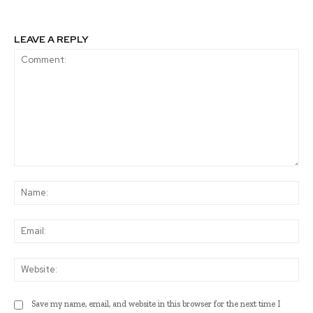
LEAVE A REPLY
Comment:
Na
Ema
Web
Save my name, email, and website in this browser for the next time I