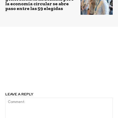
la economía circular se abre
paso entre las 59 elegidas
Previous article
Next article
Seguridad minera en
Emprende tu Mente y
contexto de Covid-19 y
Comité Corfo
disminución de
Antofagasta anuncian
accidentes serán
la realización del
abordados en Safe
Encuentro Regional de
Mining 2022
Emprendimiento e
Innovación EtMday
2022
LEAVE A REPLY