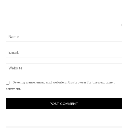
Comment:
Na
Ema
Web
Save my name, email, and website in this browser for the next time I
comment.