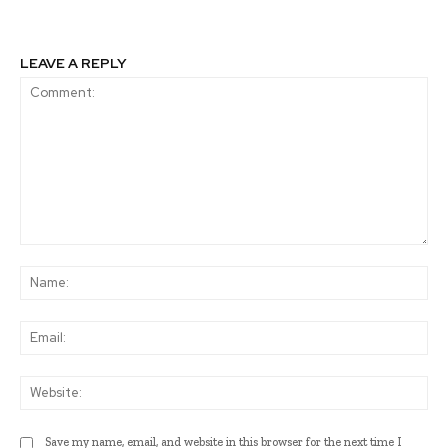
LEAVE A REPLY
Comment:
Na
Ema
Web
Save my name, email, and website in this browser for the next time I