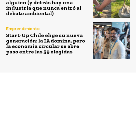
alguien (y detrás hay una
industria que nunca entró al
debate ambiental)
Emprendimiento
Start-Up Chile elige su nueva
generación: la IA domina, pero
la economía circular se abre
paso entre las 59 elegidas
Previous article
Next article
Carlos Guerra Oviedo
Sebastián Villarreal
asume la Dirección
Bardet asume como
General Creativa de
gerente general de
Jelly
Entorno Social,
consultora experta en
relacionamiento
comunitario
estratégico y
sostenibilidad