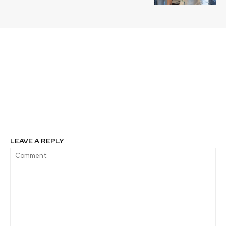
Previous article
Next article
Instalan cámaras
Felinos silvestres serán
trampa en distintos
observados en Parque
parques nacionales de
Nacional
la Región de Los Lagos
para monitorear fauna
nativa
LEAVE A REPLY