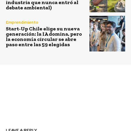
industria que nunca entró al
debate ambiental)
Emprendimiento
Start-Up Chile elige su nueva
generación: la IA domina, pero
la economía circular se abre
paso entre las 59 elegidas
Previous article
Next article
ANAC se adelanta a la
Iansa Agro se suma
Ley REP con un nuevo
como marca oficial de
sistema de gestión
Fundación
colectivo de residuos
Reforestemos para
reforestar los bosques
nativos de Chile
LEAVE A REPLY