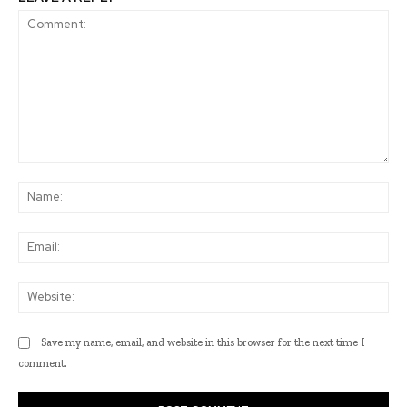
Comment:
Na
Ema
Web
Save my name, email, and website in this browser for the next time I
comment.