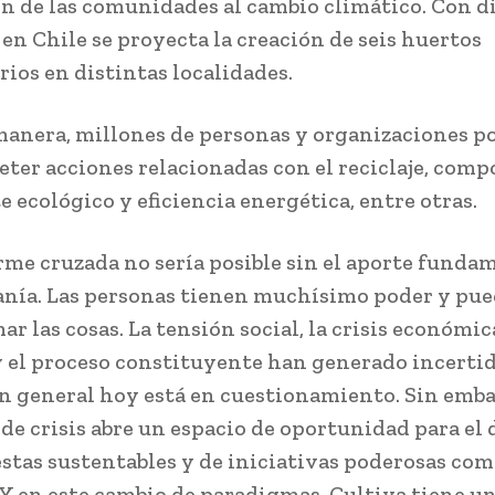
n de las comunidades al cambio climático. Con d
 en Chile se proyecta la creación de seis huertos
ios en distintas localidades.
manera, millones de personas y organizaciones p
er acciones relacionadas con el reciclaje, compo
 ecológico y eficiencia energética, entre otras.
rme cruzada no sería posible sin el aporte funda
anía. Las personas tienen muchísimo poder y pu
r las cosas. La tensión social, la crisis económic
 y el proceso constituyente han generado incerti
n general hoy está en cuestionamiento. Sin emba
de crisis abre un espacio de oportunidad para el 
stas sustentables y de iniciativas poderosas como
 Y en este cambio de paradigmas, Cultiva tiene u