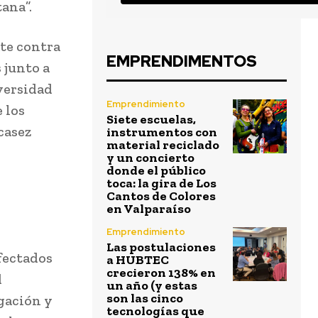
ana”.
te contra
EMPRENDIMENTOS
 junto a
versidad
Emprendimiento
 los
Siete escuelas,
casez
instrumentos con
material reciclado
y un concierto
donde el público
toca: la gira de Los
Cantos de Colores
en Valparaíso
Emprendimiento
Las postulaciones
fectados
a HUBTEC
crecieron 138% en
d
un año (y estas
son las cinco
igación y
tecnologías que