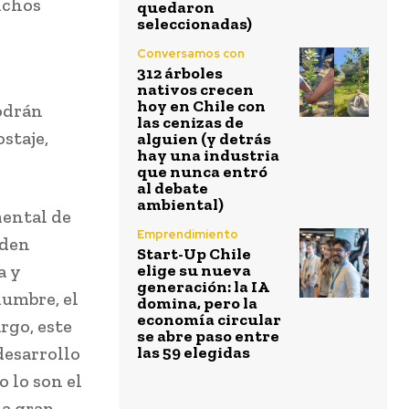
ichos
quedaron
seleccionadas)
Conversamos con
312 árboles
nativos crecen
hoy en Chile con
odrán
las cenizas de
staje,
alguien (y detrás
hay una industria
que nunca entró
al debate
ambiental)
mental de
Emprendimiento
eden
Start-Up Chile
a y
elige su nueva
generación: la IA
dumbre, el
domina, pero la
economía circular
rgo, este
se abre paso entre
desarrollo
las 59 elegidas
 lo son el
na gran