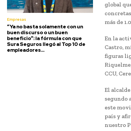
global qu
concretas
Empresas
más de 1.
“Ya no basta solamente con un
buen discurso o un buen
En la act
beneficio”: la fórmula con que
Sura Seguros llegó al Top 10 de
Castro, m
empleadores...
figuras l
Riquelme,
CCU, Cere
El alcald
segundo a
este movi
país y af
nuestro P