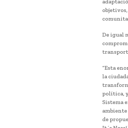
adaptació
objetivos,
comunitar
De igual 
compromet
transporte
“Esta eno
la ciudad
transforma
política,
Sistema e
ambiente 
de propue
It´s Now!