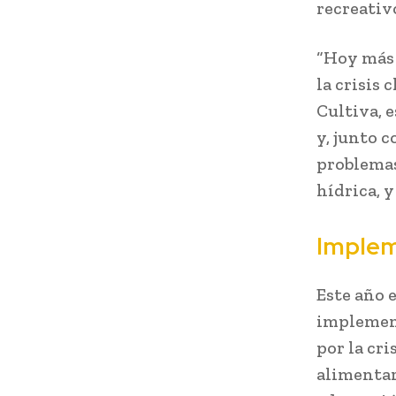
recreativ
“Hoy más 
la crisis 
Cultiva, 
y, junto 
problemas
hídrica, y
Implem
Este año e
implement
por la cr
alimentari