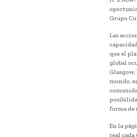
oportunid
Grupo Cul
Las accio
capacidad
que el pl
global oc
Glasgow, 
mundo, en
comunidad
posibilid
forma de 
En la pág
real cada