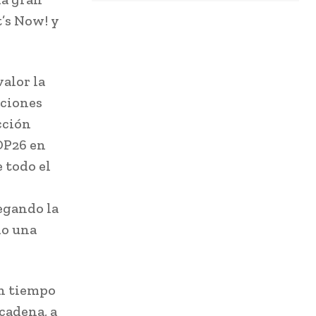
t’s Now! y
valor la
aciones
cción
COP26 en
 todo el
egando la
mo una
en tiempo
cadena, a