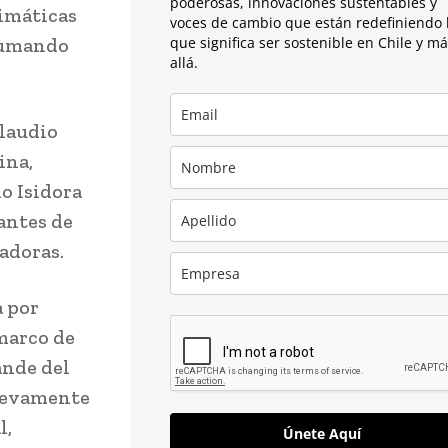
poderosas, innovaciones sustentables y
limáticas
voces de cambio que están redefiniendo 
 sumando
que significa ser sostenible en Chile y m
allá.
Claudio
ina,
o Isidora
antes de
adoras.
a por
 marco de
ande del
nuevamente
l,
Únete Aquí