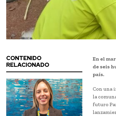
CONTENIDO
En el mar
RELACIONADO
de seis h
país.
Con una i
la comuna
futuro Pa
lanzamien