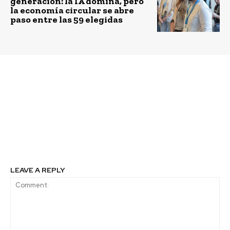
generación: la IA domina, pero
la economía circular se abre
paso entre las 59 elegidas
Previous article
Next article
Innovación y
Aseguradora lanza al
sostenibilidad en la
mercado seguro para
industria de alimentos
auto que incluye
cobertura para
traslados en bicicletas,
scooter y motos
LEAVE A REPLY