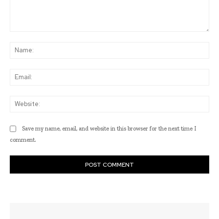
Comment:
Na
Ema
Web
Save my name, email, and website in this browser for the next time I
comment.