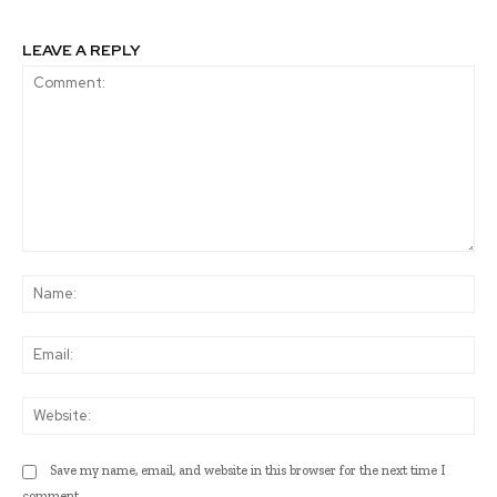
LEAVE A REPLY
Comment:
Na
Ema
Web
Save my name, email, and website in this browser for the next time I
comment.