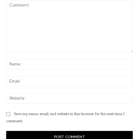
Comment:
Na
Ema
Web
Save my name, email, and website in this browser for the next time I
comment.