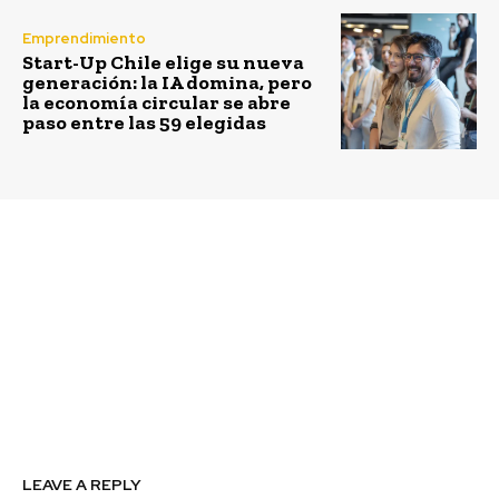
Emprendimiento
Start-Up Chile elige su nueva
generación: la IA domina, pero
la economía circular se abre
paso entre las 59 elegidas
Previous article
Next article
Promulgan Ley de
Innovación, residuos a
Eficiencia Energética
cero y liderar el futuro:
en la Región de Los
Las oportunidades para
Lagos: conoce los 8
la industria forestal en
principales contenidos
sustentabilidad y
tecnología que
identifica estudio de
Accenture
LEAVE A REPLY