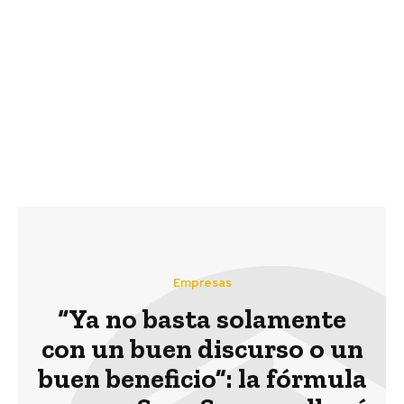
Previous article
Next article
Directora del MIT
Accenture: Cloud
Global Startup
Pública podría reducir
Workshop destaca
emisiones de CO2 en 59
impacto tecnológico en
millones de toneladas
la sociedad
anuales