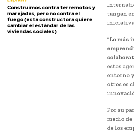
Empresas
Internati
Construimos contra terremotos y
tangan en
marejadas, pero no contra el
fuego (esta constructora quiere
iniciativ
cambiar el estándar de las
viviendas sociales)
“
Lo más i
emprendim
colaborat
estos age
entorno y
otros es 
innovació
Por su pa
medio de 
de los em