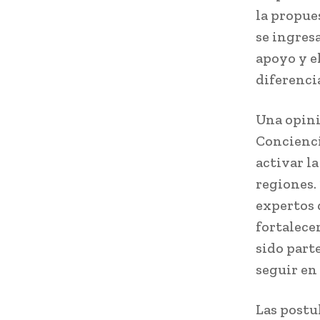
la propue
se ingres
apoyo y e
diferencia
Una opini
Concienci
activar l
regiones.
expertos 
fortalece
sido part
seguir en 
Las postu