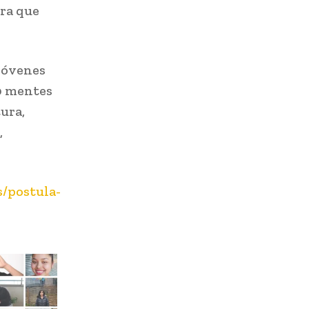
ra que
jóvenes
00 mentes
ura,
,
s/postula-