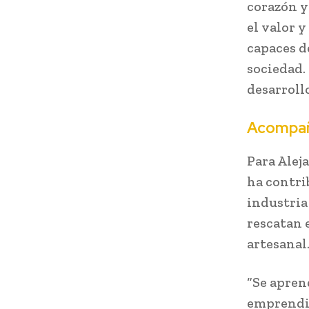
corazón y
el valor 
capaces d
sociedad. 
desarrollo
Acompa
Para Alej
ha contri
industria
rescatan e
artesanal
“Se apren
emprendim