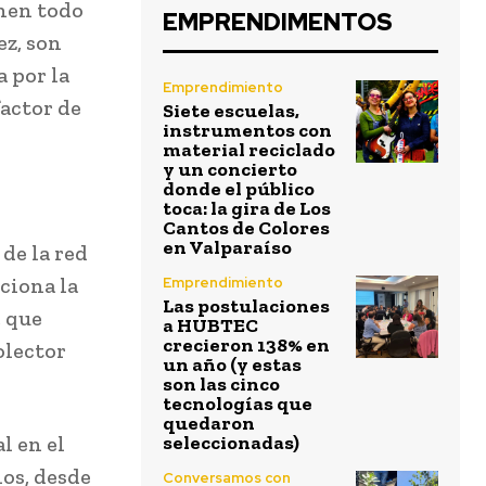
enen todo
EMPRENDIMENTOS
ez, son
 por la
Emprendimiento
factor de
Siete escuelas,
instrumentos con
material reciclado
y un concierto
donde el público
toca: la gira de Los
Cantos de Colores
en Valparaíso
de la red
ciona la
Emprendimiento
Las postulaciones
, que
a HUBTEC
crecieron 138% en
colector
un año (y estas
son las cinco
tecnologías que
quedaron
l en el
seleccionadas)
os, desde
Conversamos con