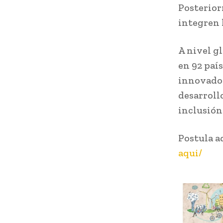
Posterior
integren 
A nivel g
en 92 paí
innovador
desarroll
inclusió
Postula a
aqui/