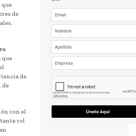
 que
ores de
ales.
ra
a que
el
riencia de
l de
ión con el
Únete Aquí
tante rol
ran