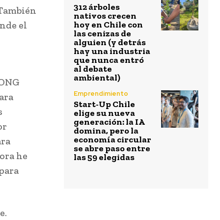
312 árboles
 También
nativos crecen
nde el
hoy en Chile con
las cenizas de
alguien (y detrás
hay una industria
que nunca entró
al debate
ambiental)
e ONG
Emprendimiento
ara
Start-Up Chile
s
elige su nueva
generación: la IA
or
domina, pero la
economía circular
ara
se abre paso entre
ora he
las 59 elegidas
 para
e.