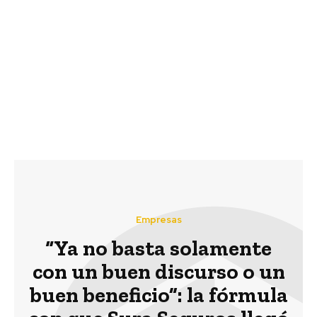
Previous article
Next article
YANChile abre
Imagen de Chile busca a
postulaciones para
los innovadores del
emprendedores
futuro con el Premio
sociales
500 años Estrecho de
Magallanes