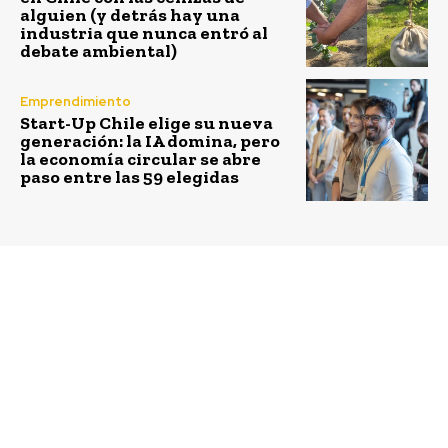
alguien (y detrás hay una
industria que nunca entró al
debate ambiental)
Emprendimiento
Start-Up Chile elige su nueva
generación: la IA domina, pero
la economía circular se abre
paso entre las 59 elegidas
Previous article
Next article
Festival de Innovación
Cleanlight: apoyar la
y Futuro UC vuelve en
sustentabilidad de
su segunda versión con
industrias como la
formato online
minería y construcción
con torres solares para
la generación de
energía