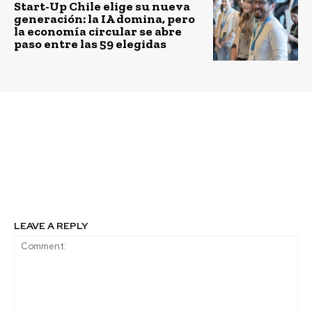
Start-Up Chile elige su nueva
generación: la IA domina, pero
la economía circular se abre
paso entre las 59 elegidas
Previous article
Next article
Accenture y Fundación
Políglota.org lanza
Forge lanzan nueva
clases de inglés,
versión de Start –
portugués, italiano y
Programa Tu Futuro
francés gratis
LEAVE A REPLY