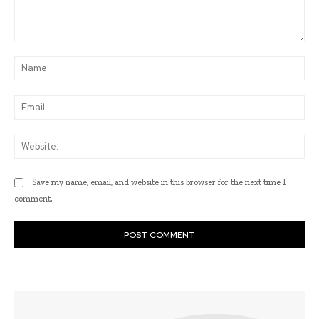
Comment:
Na
Ema
Web
Save my name, email, and website in this browser for the next time I
comment.